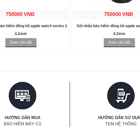
750000 VNĐ
750000 VNĐ
bảo hiểm đồng hồ apple watch series 2
Gói nhận bảo hiểm đồng hồ apple wa
4.2mm
4.2mm
Xem chi tiết
Xem chi tiết
HƯỚNG DẪN MUA
HƯỚNG DẪN SỬ DỤ
BẢO HIỂM MÁY CỦ
TEM HỆ THỐNG