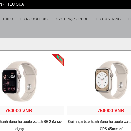
 - HIỆU QUẢ
I THIỆU
HD NGƯỜI DÙNG
CÁCH NẠP CREDIT
HD CỬA HÀNG
H
750000 VNĐ
750000 VNĐ
 hành đồng hồ apple watch SE 2 đã sử
Gói nhận bảo hành đồng hồ apple watc
dụng
GPS 45mm cũ