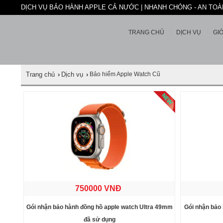
DỊCH VỤ BẢO HÀNH APPLE CẢ NƯỚC | NHANH CHÓNG - AN TOÀN
TRANG CHỦ
DỊCH VỤ
GIỚ
Trang chủ
›
Dịch vụ
›
Bảo hiểm Apple Watch Cũ
750000 VNĐ
Gói nhận bảo hành đồng hồ apple watch Ultra 49mm
Gói nhận bảo
đã sử dụng