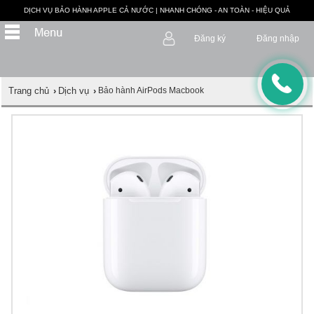
DỊCH VỤ BẢO HÀNH APPLE CẢ NƯỚC | NHANH CHÓNG - AN TOÀN - HIỆU QUẢ
Đăng ký
Đăng nhập
Trang chủ
›
Dịch vụ
›
Bảo hành AirPods Macbook