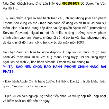
Nếu Quý Khách Hàng Chờ Lâu Hãy Gọi
0901961077
Để Được Tư Vấn
Và Hỗ Trợ.
Tuy sản phẩm Apple là bảo hành toàn cầu, nhưng không phải sản phẩm
iPhone nào cũng có thể được bảo hành dễ dàng chính thức đối với sự
thẩm định của nhà cung cấp dịch vụ ủy quyền Apple ASP (Authorized
Service Provider). Ngoài ra, có rất nhiều những trường hợp vi phạm
chính sách bảo hành Apple, chúng tôi sẽ hỗ trợ tư vấn bạn phương thức
dễ dàng nhất để thành công trong việc đổi máy mới 100%.
Nếu bạn đang sở hữu tai nghe Airpods 1 gặp sự cố muốn được bảo
hành đổi máy mới 100% với tỉ lệ thành công tuyệt đối thì đừng ngần
ngại liên hệ dịch vụ bảo hành Airpods 1 xách tay tại chúng tôi.
*** TẠI SAO NÊN CHỌN BẢO HÀNH IPHONE CHÍNH HÃNG ĐẠI
PHÁT?
- Bảo hành Apple Chính hãng 100%. Hệ thống Đại Lý trải dài khắp Toàn
quốc, đăng ký mọi lúc mọi nơi.
- Dịch vụ chuyên nghiệp, hệ thống tiếp nhận và xử lý cấp tốc, cập nhật
và kiểm soát chi tiết đến từ ngày.