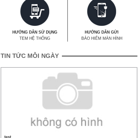
HƯỚNG DẪN SỬ DỤNG
HƯỚNG DẪN GỬI
TEM HỆ THỐNG
BẢO HIỂM MÀN HÌNH
TIN TỨC MỖI NGÀY
test