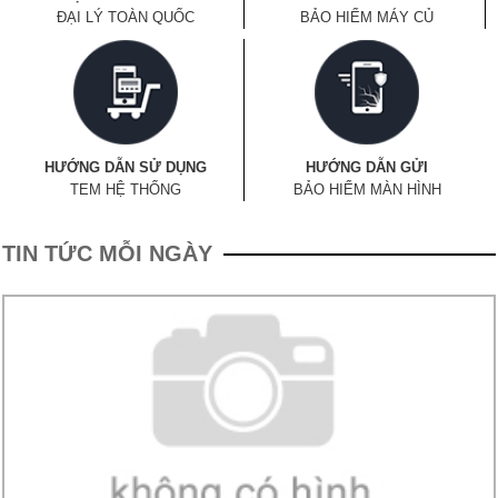
ĐẠI LÝ TOÀN QUỐC
BẢO HIỂM MÁY CỦ
HƯỚNG DẪN SỬ DỤNG
HƯỚNG DẪN GỬI
TEM HỆ THỐNG
BẢO HIỂM MÀN HÌNH
TIN TỨC MỖI NGÀY