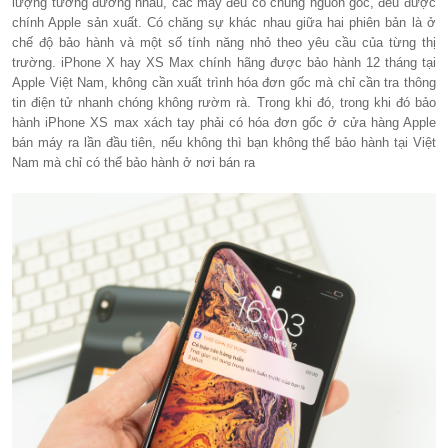
lượng tương đương nhau, các máy đều có chung nguồn gốc, đều được
chính Apple sản xuất. Có chăng sự khác nhau giữa hai phiên bản là ở
chế độ bảo hành và một số tính năng nhỏ theo yêu cầu của từng thị
trường. iPhone X hay XS Max chính hãng được bảo hành 12 tháng tại
Apple Việt Nam, không cần xuất trình hóa đơn gốc mà chỉ cần tra thông
tin điện tử nhanh chóng không rườm rà. Trong khi đó, trong khi đó bảo
hành iPhone XS max xách tay phải có hóa đơn gốc ở cửa hàng Apple
bán máy ra lần đầu tiên, nếu không thì bạn không thể bảo hành tại Việt
Nam mà chỉ có thể bảo hành ở nơi bán ra