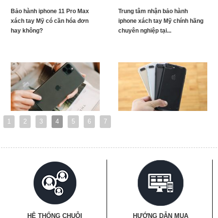
Bảo hành iphone 11 Pro Max
Trung tâm nhận bảo hành
xách tay Mỹ có cần hóa đơn
iphone xách tay Mỹ chính hãng
hay không?
chuyên nghiệp tại...
1
2
3
4
5
6
7
HỆ THỐNG CHUỖI
HƯỚNG DẪN MUA