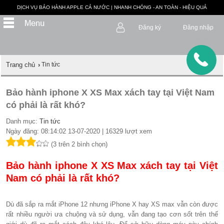
DỊCH VỤ BẢO HÀNH APPLE CẢ NƯỚC | NHANH CHÓNG - AN TOÀN - HIỆU QUẢ
Đăng ký
Đăng nhập
Trang chủ
›
Tin tức
Bảo hành iphone X XS Max xách tay tại Việt Nam
có phải là rất khó?
Danh mục:
Tin tức
Ngày đăng: 08:14:02 13-07-2020 | 16329 lượt xem
(3 trên 2 bình chọn)
Bảo hành iphone X XS Max xách tay tại Việt
Nam có phải là rất khó?
Dù đã sắp ra mắt iPhone 12 nhưng iPhone X hay XS max vẫn còn được
rất nhiều người ưa chuộng và sử dụng, vẫn đang tạo cơn sốt trên thế