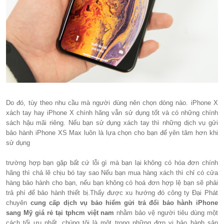
Do đó, tùy theo nhu cầu mà người dùng nên chọn dòng nào. iPhone X
xách tay hay iPhone X chính hãng vẫn sử dụng tốt và có những chính
sách hậu mãi riêng. Nếu bạn sử dụng xách tay thì những dịch vụ gửi
bảo hành iPhone XS Max luôn là lựa chọn cho bạn để yên tâm hơn khi
sử dụng
trường hợp bạn gặp bất cứ lỗi gì mà bạn lại không có hóa đơn chính
hãng thì chả lẽ chịu bó tay sao Nếu bạn mua hàng xách thì chỉ có cửa
hàng bảo hành cho bạn, nếu bạn không có hoá đơn hợp lệ bạn sẽ phải
trả phí để bảo hành thiết bị.Thấy được xu hướng đó công ty Đại Phát
chuyên
cung cấp dịch vụ bảo hiểm gửi trả đổi bảo hành iPhone
sang Mỹ giá rẻ tại tphcm việt nam
nhằm bảo vệ người tiêu dùng một
cách tối ưu nhất, chúng tôi là một trong những đơn vị bảo hành sản