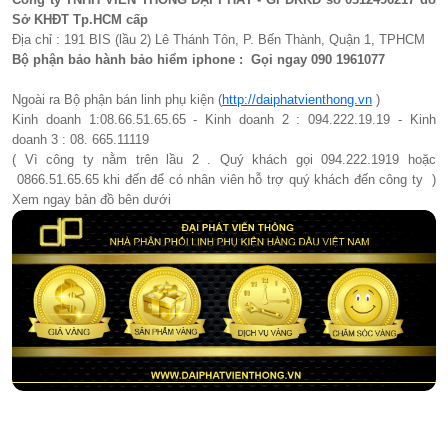
Sở KHĐT Tp.HCM cấp
Địa chỉ : 191 BIS (lầu 2) Lê Thánh Tôn, P. Bến Thành, Quận 1, TPHCM
Bộ phận bảo hành bảo hiểm iphone : Gọi ngay 090 1961077​
Ngoài ra Bộ phận bán linh phụ kiện (
http://daiphatvienthong.vn
)
Kinh doanh 1:08.66.51.65.65 - Kinh doanh 2 : 094.222.19.19 - Kinh
doanh 3 : 08. 665.11119
( Vì công ty nằm trên lầu 2 . Quý khách gọi 094.222.1919 hoặc
0866.51.65.65 khi đến để có nhân viên hỗ trợ quý khách đến công ty )
Xem ngay bản đồ bên dưới