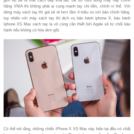
giới dù đã ra mắt cách đây khá lâu. Để sở hữu dòng máy này chính
hãng VN/A thì không phải ai cụng mạnh tay chi tiền, chính vì thế. Với
dòng máy xách tay thì giá sẽ rẻ hơn tầm 4 triệu so với bản chính hãng.
tuy nhiên với máy xách tay thì dịch vụ bảo hành iphone X, bảo hành
Iphone XS Max xách tay la vô cùng cần thiết bởi Apple sẽ từ chối bảo
hành nếu không có hóa đơn gốc
Có thể nói rằng, những chiếc iPhone X XS Max này hiện tại đều có chất