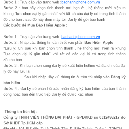
Bước 1 : Truy cập vào trang web :
baohanhiphone.com.vn
Bước 2 : bạn hãy chọn tỉnh thành nơi bạn ở , hệ thống mới hiện ra
khung "lựa chọn đại lý gần nhất" với tất cả các đại lý có trong tỉnh thành
đó cho bạn , sau đó hãy đem máy tới Đại lý để gửi bảo hành
Các bước để Mua Bảo Hiểm Apple :
Bước 1 : Truy cập vào trang web :
baohanhiphone.com.vn
Bước 2 : Nhập các thông tin cần thiết vào phần
Bảo Hiểm Apple
*Lưu ý: Chỉ sau khi bạn chọn tỉnh thành , hệ thống mới hiện ra khung
"lựa chọn đại lý gần nhất" với tất cả các đại lý có trong tỉnh thành
đó cho bạn
Bước 3 : Khi bạn chọn xong đại lý sẽ xuất hiện hotline và địa chỉ của đại
lý đó hãy lưu lai
Sau khi nhập đầy đủ thông tin ở trên thì nhấp vào
Đăng ký
bảo hiểm
Bước 4 : Đại Lý sẽ phản hồi xác nhận đăng ký bảo hiểm của bạn thành
công hoặc bạn đến trực tiếp Đại lý để được xác nhận
Thông tin liên hệ :
Công ty TNHH VIỄN THÔNG ĐẠI PHÁT - GPĐKKD số 0312496217 do
Sở KHĐT Tp.HCM cấp
Địa chỉ : 191 BIS (lầu 2) Lê Thánh Tôn, P. Bến Thành, Quận 1, TPHCM