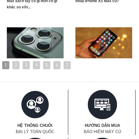
Max xách tay có gì mới có gì
thoại iPhone XS Max cũ?
khác so với...
1
2
3
4
5
6
7
HỆ THỐNG CHUỖI
HƯỚNG DẪN MUA
ĐẠI LÝ TOÀN QUỐC
BẢO HIỂM MÁY CỦ