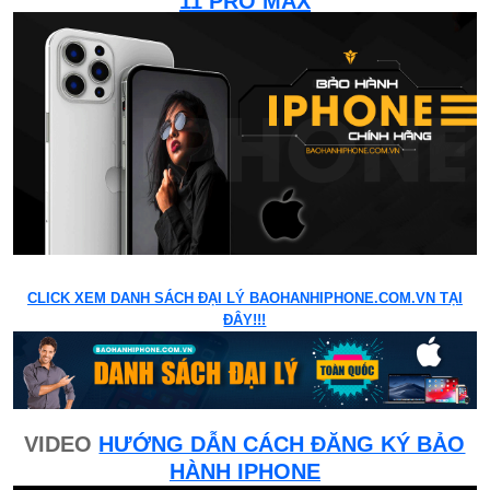
11 PRO MAX
CLICK XEM DANH SÁCH ĐẠI LÝ BAOHANHIPHONE.COM.VN TẠI
ĐÂY!!!
VIDEO
HƯỚNG DẪN CÁCH ĐĂNG KÝ BẢO
HÀNH IPHONE