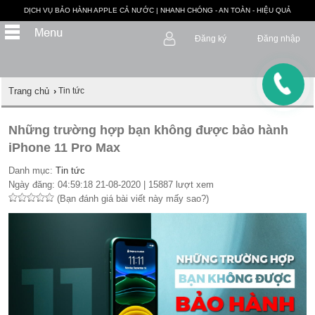
DỊCH VỤ BẢO HÀNH APPLE CẢ NƯỚC | NHANH CHÓNG - AN TOÀN - HIỆU QUẢ
Đăng ký
Đăng nhập
Trang chủ
›
Tin tức
Những trường hợp bạn không được bảo hành
iPhone 11 Pro Max
Danh mục:
Tin tức
Ngày đăng: 04:59:18 21-08-2020 | 15887 lượt xem
(Bạn đánh giá bài viết này mấy sao?)