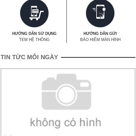
HƯỚNG DẪN SỬ DỤNG
HƯỚNG DẪN GỬI
TEM HỆ THỐNG
BẢO HIỂM MÀN HÌNH
TIN TỨC MỖI NGÀY