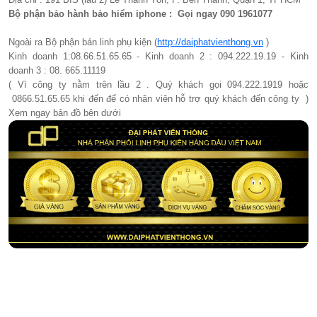
Bộ phận bảo hành bảo hiểm iphone : Gọi ngay 090 1961077​
Ngoài ra Bộ phận bán linh phụ kiện (
http://daiphatvienthong.vn
)
Kinh doanh 1:08.66.51.65.65 - Kinh doanh 2 : 094.222.19.19 - Kinh
doanh 3 : 08. 665.11119
( Vì công ty nằm trên lầu 2 . Quý khách gọi 094.222.1919 hoặc
0866.51.65.65 khi đến để có nhân viên hỗ trợ quý khách đến công ty )
Xem ngay bản đồ bên dưới