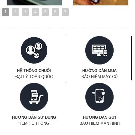
1
2
3
4
5
6
7
HỆ THỐNG CHUỖI
HƯỚNG DẪN MUA
ĐẠI LÝ TOÀN QUỐC
BẢO HIỂM MÁY CỦ
HƯỚNG DẪN SỬ DỤNG
HƯỚNG DẪN GỬI
TEM HỆ THỐNG
BẢO HIỂM MÀN HÌNH