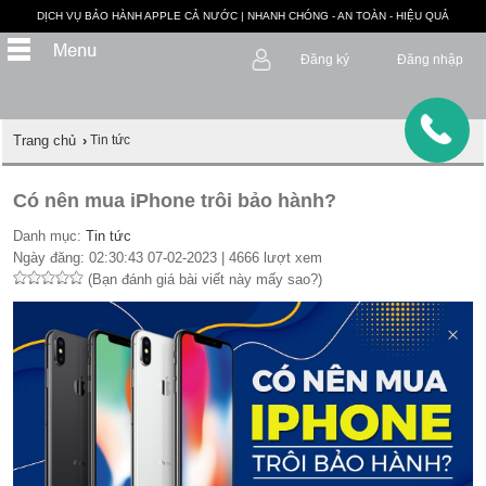
DỊCH VỤ BẢO HÀNH APPLE CẢ NƯỚC | NHANH CHÓNG - AN TOÀN - HIỆU QUẢ
Đăng ký
Đăng nhập
Trang chủ
›
Tin tức
Có nên mua iPhone trôi bảo hành?
Danh mục:
Tin tức
Ngày đăng: 02:30:43 07-02-2023 | 4666 lượt xem
(Bạn đánh giá bài viết này mấy sao?)