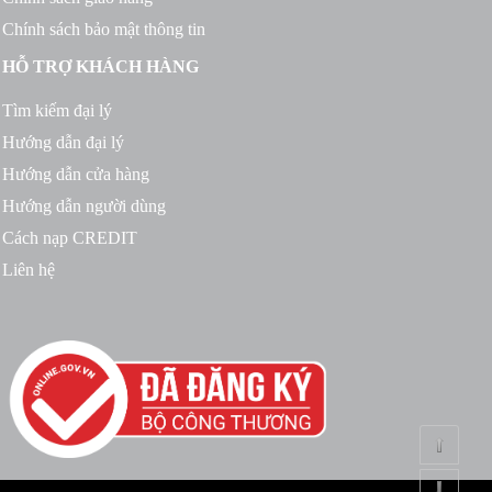
Chính sách bảo mật thông tin
HỖ TRỢ KHÁCH HÀNG
Tìm kiếm đại lý
Hướng dẫn đại lý
Hướng dẫn cửa hàng
Hướng dẫn người dùng
Cách nạp CREDIT
Liên hệ