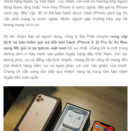
chính hãng Apple tại Việt Nam. Tuy nhiên, với một số trường hợp người
dùng được tặng hoặc mua máy iPhone ở nước ngoài, đây gọi là iPhone
xách tay. Như vậy, để có thể bảo hành được chiếc iPhone xách tay thì
cần phải mang ra nước ngoài. Nhiều người gặp trường hợp này rất
hoang mang và lo sợ.
Do đó, nhằm bảo vệ người dùng, công ty Đại Phát chuyên
cung cấp
dịch vụ bảo hiểm gửi trả đổi bảo hành iPhone X 11 Pro Xr Xs Max
sang Mỹ giá rẻ tại tphcm việt nam
tối ưu nhất, chúng tôi là một trong
những đơn vị bảo hành sản phẩm Apple hàng đầu Việt Nam. Với tác
phong phục vụ và đẳng cấp kinh doanh, chúng tôi tin rằng sẽ mang đến
cho khách hàng niềm vui và hạnh phúc với các sản phẩm của mình.
Chúng tôi sẵn sàng đón tiếp quý khách hàng tại trung tâm bảo hành
Apple trên toàn quốc.