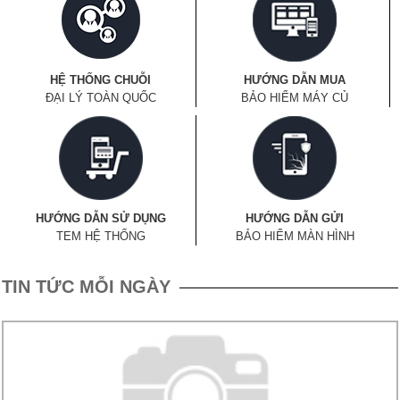
HỆ THỐNG CHUỖI
HƯỚNG DẪN MUA
ĐẠI LÝ TOÀN QUỐC
BẢO HIỂM MÁY CỦ
HƯỚNG DẪN SỬ DỤNG
HƯỚNG DẪN GỬI
TEM HỆ THỐNG
BẢO HIỂM MÀN HÌNH
TIN TỨC MỖI NGÀY