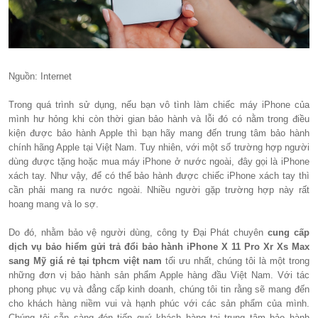
Nguồn: Internet
Trong quá trình sử dụng, nếu bạn vô tình làm chiếc máy iPhone của
mình hư hỏng khi còn thời gian bảo hành và lỗi đó có nằm trong điều
kiện được bảo hành Apple thì bạn hãy mang đến trung tâm bảo hành
chính hãng Apple tại Việt Nam. Tuy nhiên, với một số trường hợp người
dùng được tặng hoặc mua máy iPhone ở nước ngoài, đây gọi là iPhone
xách tay. Như vậy, để có thể bảo hành được chiếc iPhone xách tay thì
cần phải mang ra nước ngoài. Nhiều người gặp trường hợp này rất
hoang mang và lo sợ.
Do đó, nhằm bảo vệ người dùng, công ty Đại Phát chuyên
cung cấp
dịch vụ bảo hiểm gửi trả đổi bảo hành iPhone X 11 Pro Xr Xs Max
sang Mỹ giá rẻ tại tphcm việt nam
tối ưu nhất, chúng tôi là một trong
những đơn vị bảo hành sản phẩm Apple hàng đầu Việt Nam. Với tác
phong phục vụ và đẳng cấp kinh doanh, chúng tôi tin rằng sẽ mang đến
cho khách hàng niềm vui và hạnh phúc với các sản phẩm của mình.
Chúng tôi sẵn sàng đón tiếp quý khách hàng tại trung tâm bảo hành