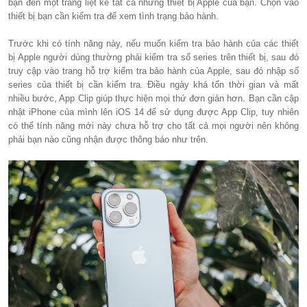
bạn đến một trang liệt kê tất cả những thiết bị Apple của bạn. Chọn vào
thiết bị bạn cần kiểm tra để xem tình trạng bảo hành.
Trước khi có tính năng này, nếu muốn kiểm tra bảo hành của các thiết
bị Apple người dùng thường phải kiểm tra số series trên thiết bị, sau đó
truy cập vào trang hỗ trợ kiểm tra bảo hành của Apple, sau đó nhập số
series của thiết bị cần kiểm tra. Điều ngày khá tốn thời gian và mất
nhiều bước, App Clip giúp thực hiện mọi thứ đơn giản hơn. Bạn cần cập
nhật iPhone của mình lên iOS 14 để sử dụng được App Clip, tuy nhiên
có thể tính năng mới này chưa hỗ trợ cho tất cả mọi người nên không
phải bạn nào cũng nhận được thông báo như trên.