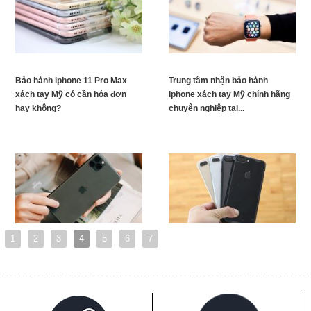
Bảo hành iphone 11 Pro Max
Trung tâm nhận bảo hành
xách tay Mỹ có cần hóa đơn
iphone xách tay Mỹ chính hãng
hay không?
chuyên nghiệp tại...
1
2
3
4
5
6
7