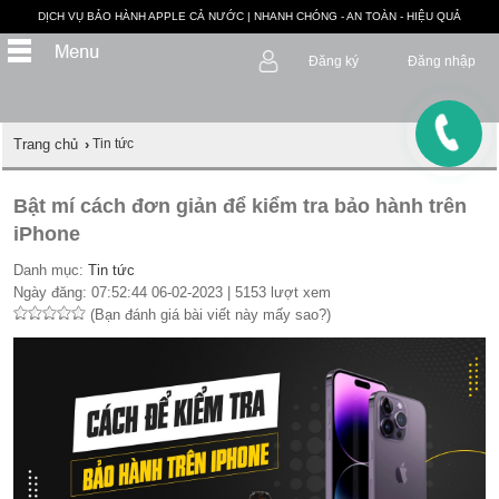
DỊCH VỤ BẢO HÀNH APPLE CẢ NƯỚC | NHANH CHÓNG - AN TOÀN - HIỆU QUẢ
Đăng ký
Đăng nhập
Trang chủ
›
Tin tức
Bật mí cách đơn giản để kiểm tra bảo hành trên
iPhone
Danh mục:
Tin tức
Ngày đăng: 07:52:44 06-02-2023 | 5153 lượt xem
(Bạn đánh giá bài viết này mấy sao?)