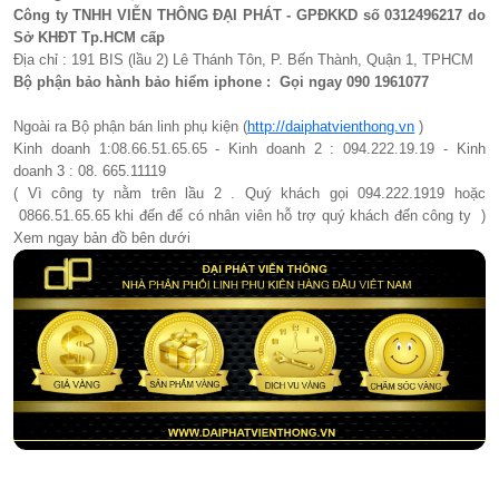
Công ty TNHH VIỄN THÔNG ĐẠI PHÁT - GPĐKKD số 0312496217 do
Sở KHĐT Tp.HCM cấp
Địa chỉ : 191 BIS (lầu 2) Lê Thánh Tôn, P. Bến Thành, Quận 1, TPHCM
Bộ phận bảo hành bảo hiểm iphone : Gọi ngay 090 1961077​
Ngoài ra Bộ phận bán linh phụ kiện (
http://daiphatvienthong.vn
)
Kinh doanh 1:08.66.51.65.65 - Kinh doanh 2 : 094.222.19.19 - Kinh
doanh 3 : 08. 665.11119
( Vì công ty nằm trên lầu 2 . Quý khách gọi 094.222.1919 hoặc
0866.51.65.65 khi đến để có nhân viên hỗ trợ quý khách đến công ty )
Xem ngay bản đồ bên dưới