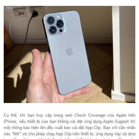
Cụ thể, khi bạn truy cập trang web Check Coverage của Apple trên
iPhone, nếu thiết bị của bạn không cài đặt ứng dụng Apple Support thì
một thông báo hiện lên đều xuất ban cài đặt App Clip. Bạn chỉ cần nhấn
vào "Mở" và cho phép chạy App Clip trên thiết bị, ứng dụng này sẽ đưa