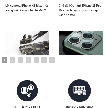
Lỗi camera iPhone XS Max một
Chế độ bảo hành iPhone 11 Pro
số người bị xuất phát từ đâu?
Max xách tay có gì mới có gì
khác so với...
1
2
3
4
5
6
7
HỆ THỐNG CHUỖI
HƯỚNG DẪN MUA