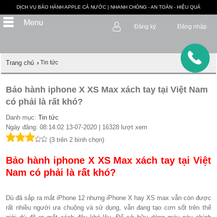
DỊCH VỤ BẢO HÀNH APPLE CẢ NƯỚC | NHANH CHÓNG - AN TOÀN - HIỆU QUẢ
Đăng ký
Đăng nhập
Trang chủ
›
Tin tức
Bảo hành iphone X XS Max xách tay tại Việt Nam
có phải là rất khó?
Danh mục:
Tin tức
Ngày đăng: 08:14:02 13-07-2020 | 16328 lượt xem
(3 trên 2 bình chọn)
Bảo hành iphone X XS Max xách tay tại Việt
Nam có phải là rất khó?
Dù đã sắp ra mắt iPhone 12 nhưng iPhone X hay XS max vẫn còn được
rất nhiều người ưa chuộng và sử dụng, vẫn đang tạo cơn sốt trên thế