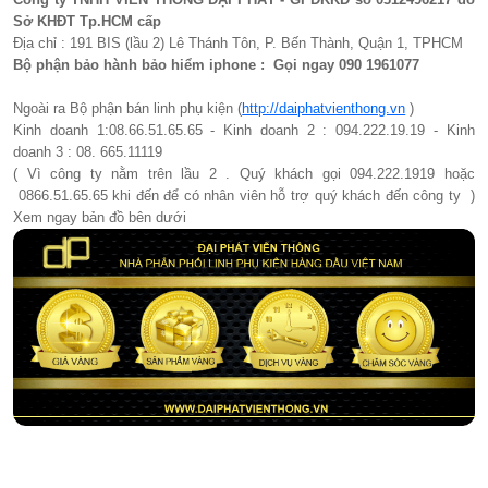
Sở KHĐT Tp.HCM cấp
Địa chỉ : 191 BIS (lầu 2) Lê Thánh Tôn, P. Bến Thành, Quận 1, TPHCM
Bộ phận bảo hành bảo hiểm iphone : Gọi ngay 090 1961077​
Ngoài ra Bộ phận bán linh phụ kiện (
http://daiphatvienthong.vn
)
Kinh doanh 1:08.66.51.65.65 - Kinh doanh 2 : 094.222.19.19 - Kinh
doanh 3 : 08. 665.11119
( Vì công ty nằm trên lầu 2 . Quý khách gọi 094.222.1919 hoặc
0866.51.65.65 khi đến để có nhân viên hỗ trợ quý khách đến công ty )
Xem ngay bản đồ bên dưới