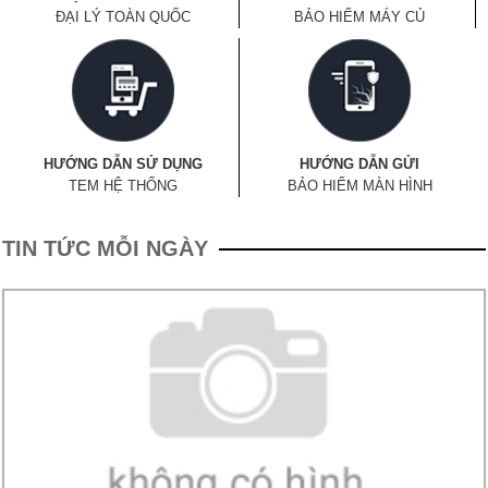
ĐẠI LÝ TOÀN QUỐC
BẢO HIỂM MÁY CỦ
HƯỚNG DẪN SỬ DỤNG
HƯỚNG DẪN GỬI
TEM HỆ THỐNG
BẢO HIỂM MÀN HÌNH
TIN TỨC MỖI NGÀY