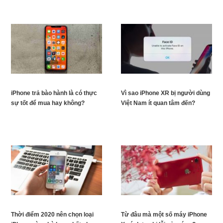
iPhone trả bào hành là có thực
Vì sao iPhone XR bị người dùng
sự tốt để mua hay không?
Việt Nam ít quan tâm đến?
Thời điểm 2020 nên chọn loại
Từ đâu mà một số máy iPhone