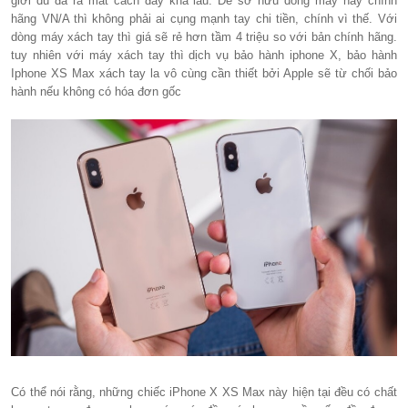
giới dù đã ra mắt cách đây khá lâu. Để sở hữu dòng máy này chính
hãng VN/A thì không phải ai cụng mạnh tay chi tiền, chính vì thế. Với
dòng máy xách tay thì giá sẽ rẻ hơn tầm 4 triệu so với bản chính hãng.
tuy nhiên với máy xách tay thì dịch vụ bảo hành iphone X, bảo hành
Iphone XS Max xách tay la vô cùng cần thiết bởi Apple sẽ từ chối bảo
hành nếu không có hóa đơn gốc
Có thể nói rằng, những chiếc iPhone X XS Max này hiện tại đều có chất