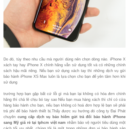
Do đó, tùy theo nhu cầu mà người dùng nên chọn dòng nào. iPhone X
xách tay hay iPhone X chính hãng vẫn sử dụng tốt và có những chính
sách hậu mãi riêng. Nếu bạn sử dụng xách tay thì những dịch vụ gửi
bảo hành iPhone XS Max luôn là lựa chọn cho bạn để yên tâm hơn khi
sử dụng
trường hợp bạn gặp bất cứ lỗi gì mà bạn lại không có hóa đơn chính
hãng thì chả lẽ chịu bó tay sao Nếu bạn mua hàng xách thì chỉ có cửa
hàng bảo hành cho bạn, nếu bạn không có hoá đơn hợp lệ bạn sẽ phải
trả phí để bảo hành thiết bị.Thấy được xu hướng đó công ty Đại Phát
chuyên
cung cấp dịch vụ bảo hiểm gửi trả đổi bảo hành iPhone
sang Mỹ giá rẻ tại tphcm việt nam
nhằm bảo vệ người tiêu dùng một
cách tối ưu nhất, chúng tôi là một trong những đơn vị bảo hành sản