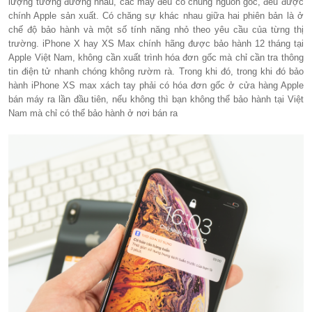
lượng tương đương nhau, các máy đều có chung nguồn gốc, đều được
chính Apple sản xuất. Có chăng sự khác nhau giữa hai phiên bản là ở
chế độ bảo hành và một số tính năng nhỏ theo yêu cầu của từng thị
trường. iPhone X hay XS Max chính hãng được bảo hành 12 tháng tại
Apple Việt Nam, không cần xuất trình hóa đơn gốc mà chỉ cần tra thông
tin điện tử nhanh chóng không rườm rà. Trong khi đó, trong khi đó bảo
hành iPhone XS max xách tay phải có hóa đơn gốc ở cửa hàng Apple
bán máy ra lần đầu tiên, nếu không thì bạn không thể bảo hành tại Việt
Nam mà chỉ có thể bảo hành ở nơi bán ra