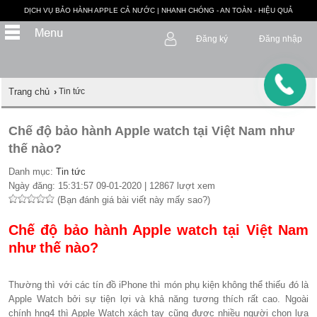
DỊCH VỤ BẢO HÀNH APPLE CẢ NƯỚC | NHANH CHÓNG - AN TOÀN - HIỆU QUẢ
Đăng ký
Đăng nhập
Trang chủ
›
Tin tức
Chế độ bảo hành Apple watch tại Việt Nam như
thế nào?
Danh mục:
Tin tức
Ngày đăng: 15:31:57 09-01-2020 | 12867 lượt xem
(Bạn đánh giá bài viết này mấy sao?)
Chế độ bảo hành Apple watch tại Việt Nam
như thế nào?
Thường thì với các tín đồ iPhone thì món phụ kiện không thể thiếu đó là
Apple Watch bởi sự tiện lợi và khả năng tương thích rất cao. Ngoài
chính hng4 thì Apple Watch xách tay cũng được nhiều người chọn lựa