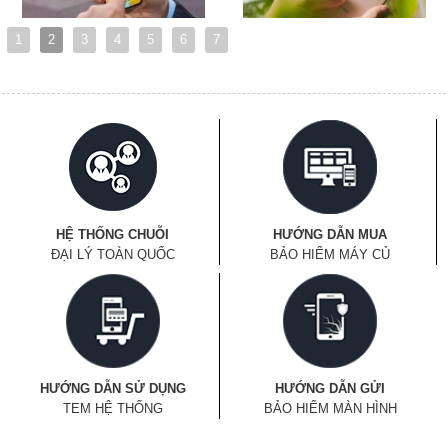
1
2
3
4
5
6
7
HỆ THỐNG CHUỖI
HƯỚNG DẪN MUA
ĐẠI LÝ TOÀN QUỐC
BẢO HIỂM MÁY CỦ
HƯỚNG DẪN SỬ DỤNG
HƯỚNG DẪN GỬI
TEM HỆ THỐNG
BẢO HIỂM MÀN HÌNH