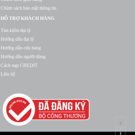
Chính sách bảo mật thông tin
HỖ TRỢ KHÁCH HÀNG
Tìm kiếm đại lý
Hướng dẫn đại lý
Hướng dẫn cửa hàng
Hướng dẫn người dùng
Cách nạp CREDIT
Liên hệ