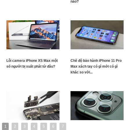
nào?
Lỗi camera iPhone XS Max một
Chế độ bảo hành iPhone 11 Pro
số người bị xuất phát từ đâu?
Max xách tay có gì mới có gì
khác so với...
1
2
3
4
5
6
7