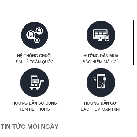
HỆ THỐNG CHUỖI
HƯỚNG DẪN MUA
ĐẠI LÝ TOÀN QUỐC
BẢO HIỂM MÁY CỦ
HƯỚNG DẪN SỬ DỤNG
HƯỚNG DẪN GỬI
TEM HỆ THỐNG
BẢO HIỂM MÀN HÌNH
TIN TỨC MỖI NGÀY