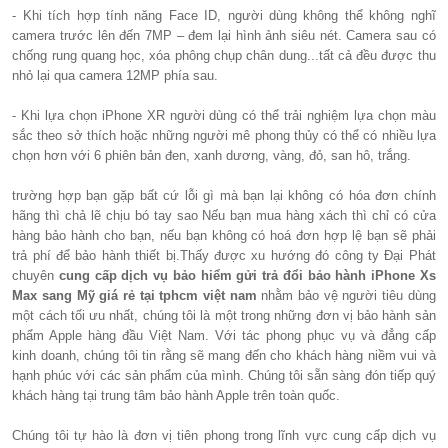
- Khi tích hợp tính năng Face ID, người dùng không thể không nghĩ
camera trước lên đến 7MP – đem lại hình ảnh siêu nét. Camera sau có
chống rung quang học, xóa phông chụp chân dung...tất cả đều được thu
nhỏ lại qua camera 12MP phía sau.
- Khi lựa chọn iPhone XR người dùng có thể trải nghiệm lựa chọn màu
sắc theo sở thích hoặc những người mê phong thủy có thể có nhiều lựa
chọn hơn với 6 phiên bản đen, xanh dương, vàng, đỏ, san hô, trắng.
trường hợp bạn gặp bất cứ lỗi gì mà bạn lại không có hóa đơn chính
hãng thì chả lẽ chịu bó tay sao Nếu bạn mua hàng xách thì chỉ có cửa
hàng bảo hành cho bạn, nếu bạn không có hoá đơn hợp lệ bạn sẽ phải
trả phí để bảo hành thiết bị.Thấy được xu hướng đó công ty Đại Phát
chuyên
cung cấp dịch vụ bảo hiểm gửi trả đổi bảo hành iPhone Xs
Max sang Mỹ giá rẻ tại tphcm việt nam
nhằm bảo vệ người tiêu dùng
một cách tối ưu nhất, chúng tôi là một trong những đơn vị bảo hành sản
phẩm Apple hàng đầu Việt Nam. Với tác phong phục vụ và đẳng cấp
kinh doanh, chúng tôi tin rằng sẽ mang đến cho khách hàng niềm vui và
hạnh phúc với các sản phẩm của mình. Chúng tôi sẵn sàng đón tiếp quý
khách hàng tại trung tâm bảo hành Apple trên toàn quốc.
Chúng tôi tự hào là đơn vị tiên phong trong lĩnh vực cung cấp dịch vụ