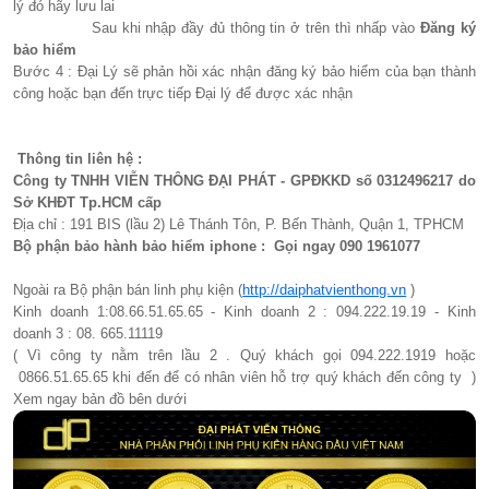
lý đó hãy lưu lai
Sau khi nhập đầy đủ thông tin ở trên thì nhấp vào
Đăng ký
bảo hiểm
Bước 4 : Đại Lý sẽ phản hồi xác nhận đăng ký bảo hiểm của bạn thành
công hoặc bạn đến trực tiếp Đại lý để được xác nhận
Thông tin liên hệ :
Công ty TNHH VIỄN THÔNG ĐẠI PHÁT - GPĐKKD số 0312496217 do
Sở KHĐT Tp.HCM cấp
Địa chỉ : 191 BIS (lầu 2) Lê Thánh Tôn, P. Bến Thành, Quận 1, TPHCM
Bộ phận bảo hành bảo hiểm iphone : Gọi ngay 090 1961077​
Ngoài ra Bộ phận bán linh phụ kiện (
http://daiphatvienthong.vn
)
Kinh doanh 1:08.66.51.65.65 - Kinh doanh 2 : 094.222.19.19 - Kinh
doanh 3 : 08. 665.11119
( Vì công ty nằm trên lầu 2 . Quý khách gọi 094.222.1919 hoặc
0866.51.65.65 khi đến để có nhân viên hỗ trợ quý khách đến công ty )
Xem ngay bản đồ bên dưới