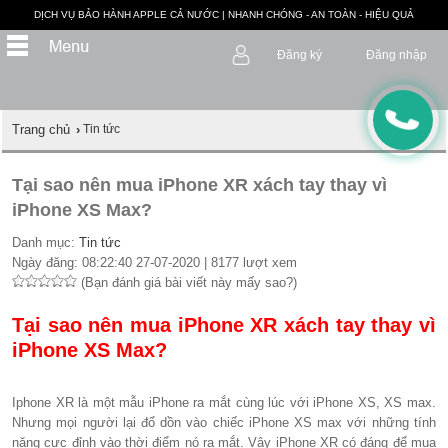
DỊCH VỤ BẢO HÀNH APPLE CẢ NƯỚC | NHANH CHÓNG - AN TOÀN - HIỆU QUẢ
Đăng ký
Đăng nhập
Trang chủ
›
Tin tức
Tại sao nên mua iPhone XR xách tay thay vì
iPhone XS Max?
Danh mục:
Tin tức
Ngày đăng: 08:22:40 27-07-2020 | 8177 lượt xem
(Bạn đánh giá bài viết này mấy sao?)
Tại sao nên mua iPhone XR xách tay thay vì
iPhone XS Max?
Iphone XR là một mẫu iPhone ra mắt cùng lúc với iPhone XS, XS max.
Nhưng mọi người lại đổ dồn vào chiếc iPhone XS max với những tính
năng cực đỉnh vào thời điểm nó ra mắt. Vậy iPhone XR có đáng để mua