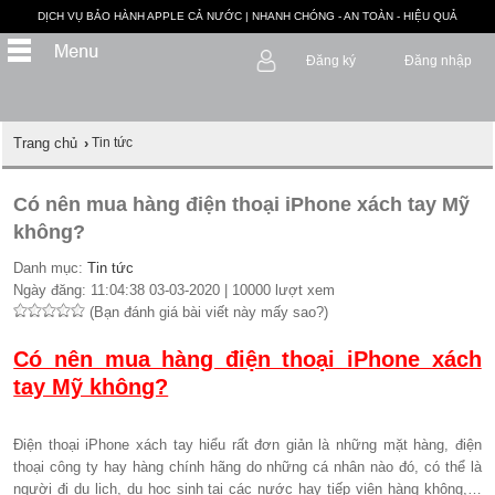
DỊCH VỤ BẢO HÀNH APPLE CẢ NƯỚC | NHANH CHÓNG - AN TOÀN - HIỆU QUẢ
Đăng ký
Đăng nhập
Trang chủ
›
Tin tức
Có nên mua hàng điện thoại iPhone xách tay Mỹ
không?
Danh mục:
Tin tức
Ngày đăng: 11:04:38 03-03-2020 | 10000 lượt xem
(Bạn đánh giá bài viết này mấy sao?)
Có nên mua hàng điện thoại iPhone xách
tay Mỹ không?
Điện thoại iPhone xách tay hiểu rất đơn giản là những mặt hàng, điện
thoại công ty hay hàng chính hãng do những cá nhân nào đó, có thể là
người đi du lịch, du học sinh tại các nước hay tiếp viên hàng không,…