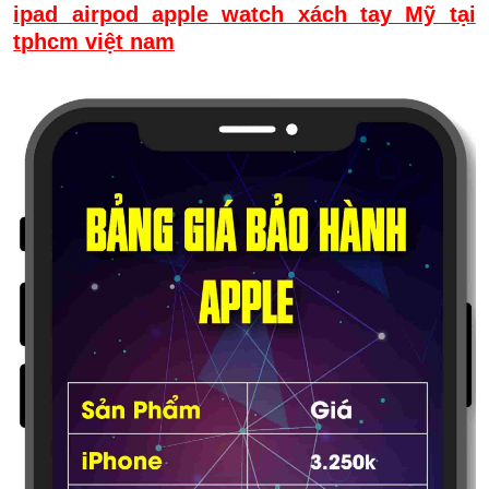
ipad airpod apple watch xách tay Mỹ tại
tphcm việt nam