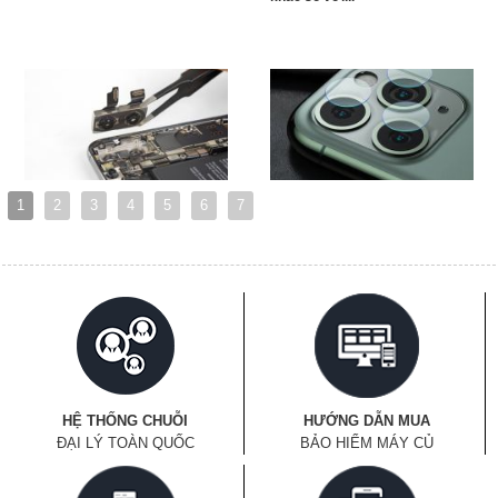
1
2
3
4
5
6
7
HỆ THỐNG CHUỖI
HƯỚNG DẪN MUA
ĐẠI LÝ TOÀN QUỐC
BẢO HIỂM MÁY CỦ