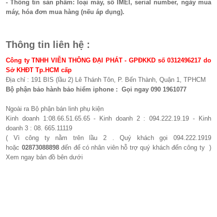
- Thông tin sản phẩm: loại máy, số IMEI, serial number, ngày mua
máy, hóa đơn mua hàng (nếu áp dụng).
Thông tin liên hệ :
Công ty TNHH VIỄN THÔNG ĐẠI PHÁT - GPĐKKD số 0312496217 do
Sở KHĐT Tp.HCM cấp
Địa chỉ : 191 BIS (lầu 2) Lê Thánh Tôn, P. Bến Thành, Quận 1, TPHCM
Bộ phận bảo hành bảo hiểm iphone : Gọi ngay 090 1961077​
Ngoài ra Bộ phận bán linh phụ kiện
Kinh doanh 1:08.66.51.65.65 - Kinh doanh 2 : 094.222.19.19 - Kinh
doanh 3 : 08. 665.11119
( Vì công ty nằm trên lầu 2 . Quý khách gọi 094.222.1919
hoặc
02873088898
đến để có nhân viên hỗ trợ quý khách đến công ty )
Xem ngay bản đồ bên dưới