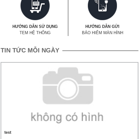
HƯỚNG DẪN SỬ DỤNG
HƯỚNG DẪN GỬI
TEM HỆ THỐNG
BẢO HIỂM MÀN HÌNH
TIN TỨC MỖI NGÀY
test