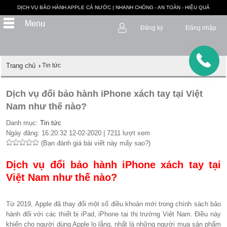
DỊCH VỤ BẢO HÀNH APPLE CẢ NƯỚC | NHANH CHÓNG - AN TOÀN - HIỆU QUẢ
Đăng ký
Đăng nhập
Trang chủ
›
Tin tức
Dịch vụ đổi bảo hành iPhone xách tay tại Việt
Nam như thế nào?
Danh mục:
Tin tức
Ngày đăng: 16:20:32 12-02-2020 | 7211 lượt xem
(Bạn đánh giá bài viết này mấy sao?)
Dịch vụ đổi bảo hành iPhone xách tay tại
Việt Nam như thế nào?
Từ 2019, Apple đã thay đổi một số điều khoản mới trong chính sách bảo
hành đối với các thiết bị iPad, iPhone tại thị trường Việt Nam. Điều này
khiến cho người dùng Apple lo lắng, nhất là những người mua sản phẩm