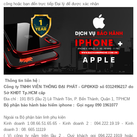
công hoặc bạn đến trực tiếp Đại lý để được xác nhận
Thông tin liên hệ :
Công ty TNHH VIỄN THÔNG ĐẠI PHÁT - GPĐKKD số 0312496217 do
Sở KHĐT Tp.HCM cấp
Địa chỉ : 191 BIS (lầu 2) Lê Thánh Tôn, P. Bến Thành, Quận 1, TPHCM
Bộ phận bảo hành bảo hiểm iphone : Gọi ngay 090 1961077​
Ngoài ra Bộ phận bán linh phụ kiện
Kinh doanh 1:08.66.51.65.65 - Kinh doanh 2 : 094.222.19.19 - Kinh
doanh 3 : 08. 665.11119
( Vì công ty nằm trên lầu 2 . Quý khách gọi 094.222.1919 hoặc