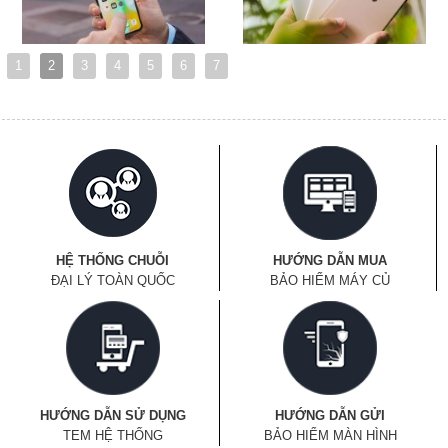
1
2
3
4
5
6
7
HỆ THỐNG CHUỖI
HƯỚNG DẪN MUA
ĐẠI LÝ TOÀN QUỐC
BẢO HIỂM MÁY CỦ
HƯỚNG DẪN SỬ DỤNG
HƯỚNG DẪN GỬI
TEM HỆ THỐNG
BẢO HIỂM MÀN HÌNH