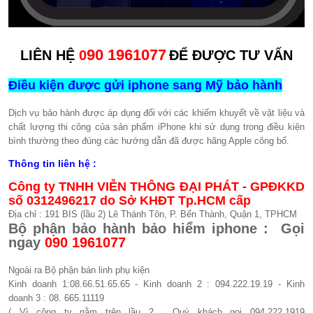
90 1961077
LIÊN HỆ
0
ĐỂ ĐƯỢC TƯ VẤN
​
Điều kiện được gửi iphone sang Mỹ bảo hành
Dịch vụ bảo hành được áp dụng đối với các khiếm khuyết về vật liệu và
chất lượng thi công của sản phẩm iPhone khi sử dụng trong điều kiện
bình thường theo đúng các hướng dẫn đã được hãng Apple công bố.
Thông tin liên hệ :
Công ty TNHH VIỄN THÔNG ĐẠI PHÁT - GPĐKKD
số 0312496217 do Sở KHĐT Tp.HCM cấp
Địa chỉ : 191 BIS (lầu 2) Lê Thánh Tôn, P. Bến Thành, Quận 1, TPHCM
Bộ phận bảo hành bảo hiểm iphone : Gọi
ngay
090 1961077​
Ngoài ra Bộ phận bán linh phụ kiện
Kinh doanh 1:08.66.51.65.65 - Kinh doanh 2 : 094.222.19.19 - Kinh
doanh 3 : 08. 665.11119
( Vì công ty nằm trên lầu 2 . Quý khách gọi 094.222.1919