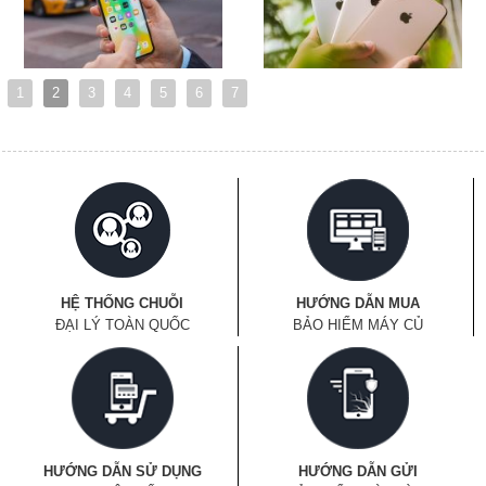
1
2
3
4
5
6
7
HỆ THỐNG CHUỖI
HƯỚNG DẪN MUA
ĐẠI LÝ TOÀN QUỐC
BẢO HIỂM MÁY CỦ
HƯỚNG DẪN SỬ DỤNG
HƯỚNG DẪN GỬI