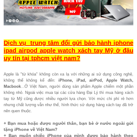
Dịch vụ trung tâm đổi gửi bảo hành iphone
ipad airpod apple watch xách tay Mỹ ở đâu
uy tín tại tphcm việt nam?
Apple là "từ khóa" không còn xa lạ với những ai sử dụng công nghệ,
không thể không kể đến:
iPhone, iPad, airPod, Apple Watch,
Macbook
...Ở Việt Nam, người dùng sản phẩm Apple chiếm một phần
không nhỏ. Ngoài việc mua tại các cửa hàng Đại Lý thì mua hàng xách
tay từ Mỹ cũng được nhiều người lựa chọn. Với mức chi phí rẻ hơn
nhưng chất lượng vẫn như thế, hình thức sử dụng hàng xách tay đã trở
nên quen thuộc.
+ Bạn mua hoặc được người thân, bạn bè ở nước ngoài gửi
tặng iPhone về Việt Nam?
+ Bạn muốn chiếc iPhone của mình được bảo hành theo