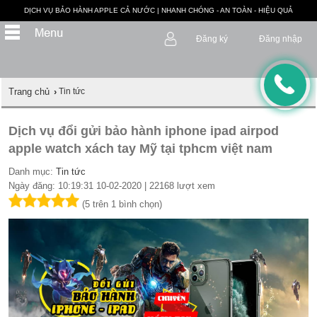
DỊCH VỤ BẢO HÀNH APPLE CẢ NƯỚC | NHANH CHÓNG - AN TOÀN - HIỆU QUẢ
Đăng ký
Đăng nhập
Trang chủ
›
Tin tức
Dịch vụ đổi gửi bảo hành iphone ipad airpod
apple watch xách tay Mỹ tại tphcm việt nam
Danh mục:
Tin tức
Ngày đăng: 10:19:31 10-02-2020 | 22168 lượt xem
(5 trên 1 bình chọn)