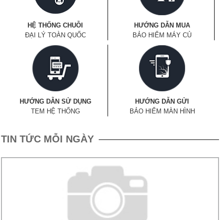
HỆ THỐNG CHUỖI
HƯỚNG DẪN MUA
ĐẠI LÝ TOÀN QUỐC
BẢO HIỂM MÁY CỦ
HƯỚNG DẪN SỬ DỤNG
HƯỚNG DẪN GỬI
TEM HỆ THỐNG
BẢO HIỂM MÀN HÌNH
TIN TỨC MỖI NGÀY