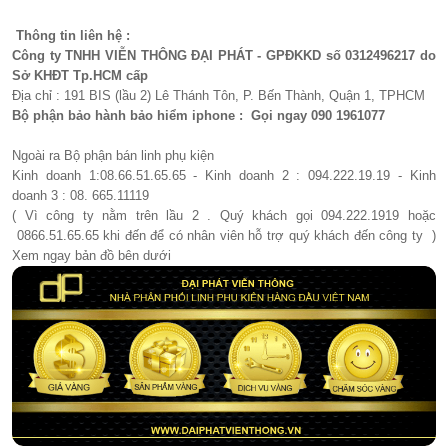
Thông tin liên hệ :
Công ty TNHH VIỄN THÔNG ĐẠI PHÁT - GPĐKKD số 0312496217 do
Sở KHĐT Tp.HCM cấp
Địa chỉ : 191 BIS (lầu 2) Lê Thánh Tôn, P. Bến Thành, Quận 1, TPHCM
Bộ phận bảo hành bảo hiểm iphone : Gọi ngay 090 1961077​
Ngoài ra Bộ phận bán linh phụ kiện
Kinh doanh 1:08.66.51.65.65 - Kinh doanh 2 : 094.222.19.19 - Kinh
doanh 3 : 08. 665.11119
( Vì công ty nằm trên lầu 2 . Quý khách gọi 094.222.1919 hoặc
0866.51.65.65 khi đến để có nhân viên hỗ trợ quý khách đến công ty )
Xem ngay bản đồ bên dưới