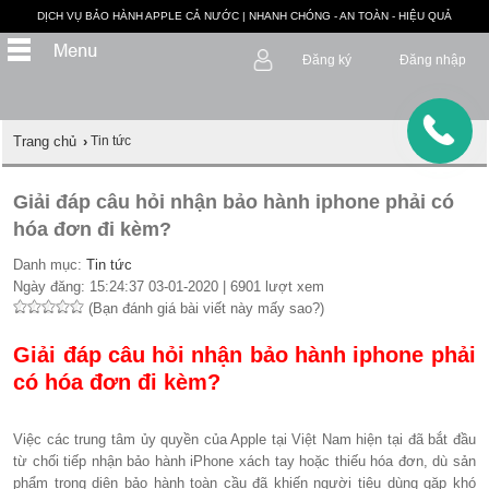
DỊCH VỤ BẢO HÀNH APPLE CẢ NƯỚC | NHANH CHÓNG - AN TOÀN - HIỆU QUẢ
Đăng ký
Đăng nhập
Trang chủ
›
Tin tức
Giải đáp câu hỏi nhận bảo hành iphone phải có
hóa đơn đi kèm?
Danh mục:
Tin tức
Ngày đăng: 15:24:37 03-01-2020 | 6901 lượt xem
(Bạn đánh giá bài viết này mấy sao?)
Giải đáp câu hỏi nhận bảo hành iphone phải
có hóa đơn đi kèm?
Việc các trung tâm ủy quyền của Apple tại Việt Nam hiện tại đã bắt đầu
từ chối tiếp nhận bảo hành iPhone xách tay hoặc thiếu hóa đơn, dù sản
phẩm trong diện bảo hành toàn cầu đã khiến người tiêu dùng gặp khó