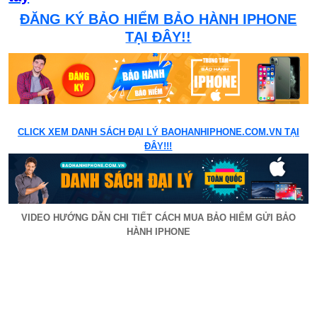
ĐĂNG KÝ BẢO HIỂM BẢO HÀNH IPHONE
TẠI ĐÂY!!
CLICK XEM DANH SÁCH ĐẠI LÝ BAOHANHIPHONE.COM.VN TẠI
ĐÂY!!!
VIDEO HƯỚNG DẪN CHI TIẾT CÁCH MUA BẢO HIỂM GỬI BẢO
HÀNH IPHONE