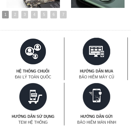
1
2
3
4
5
6
7
HỆ THỐNG CHUỖI
HƯỚNG DẪN MUA
ĐẠI LÝ TOÀN QUỐC
BẢO HIỂM MÁY CỦ
HƯỚNG DẪN SỬ DỤNG
HƯỚNG DẪN GỬI
TEM HỆ THỐNG
BẢO HIỂM MÀN HÌNH