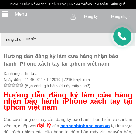
DỊCH VỤ BẢO HÀNH APPLE CẢ NƯỚC | NHANH CHÓNG - AN TOÀN - HIỆU QUẢ
Đăng ký
Đăng nhập
Trang chủ
›
Tin tức
Hướng dẫn đăng ký làm cửa hàng nhận bảo
hành iPhone xách tay tại tphcm việt nam
Danh mục:
Tin tức
Ngày đăng: 11:46:02 17-12-2019 | 7216 lượt xem
(Bạn đánh giá bài viết này mấy sao?)
Hướng dẫn đăng ký làm cửa hàng
nhận bảo hành iPhone xách tay tại
tphcm việt nam
Các cửa hàng có máy cần đăng ký bảo hành, bảo hiểm và chỉ làm
đại lý
việc trực tiếp với
của
baohanhiphone.com.vn
tại khu vực
đó trách nhiệm của cửa hàng là đảm bảo máy zin nguyên bản,