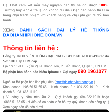
Đại Phát cam kết nếu máy nguyên bản thì sẽ đổi được
100%.
Trường hợp Apple trả lại do không đủ điều kiện bảo hành thì Cửa
hàng chịu trách nhiệm với khách hàng và chịu phí gửi đi đổi bảo
hành.
XEM:
DANH SÁCH ĐẠI LÝ HỆ THỐNG
BAOHANHIPHONE.COM.VN
Thông tin liên hệ :
Công ty TNHH VIỄN THÔNG ĐẠI PHÁT - GPĐKKD số 0312496217 do
Sở KHĐT Tp.HCM cấp
Địa chỉ : 191 BIS (lầu 2) Lê Thánh Tôn, P. Bến Thành, Quận 1, TPHCM
090 1961077​
Bộ phận bảo hành bảo hiểm iphone : Gọi ngay
Ngoài ra Bộ phận bán linh phụ kiện (
http://daiphatvienthong.vn
)
Kinh doanh 1:08.66.51.65.65 - Kinh doanh 2 : 094.222.19.19 - Kinh
doanh 3 : 08. 665.11119
( Vì công ty nằm trên lầu 2 . Quý khách gọi 094.222.1919 hoặc
0866.51.65.65 khi đến để có nhân viên hỗ trợ quý khách đến công ty )
Xem ngay bản đồ bên dưới