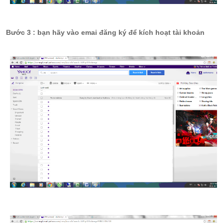
Bước 3 : bạn hãy vào emai đăng ký để kích hoạt tài khoản