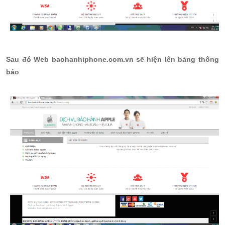
Sau đó Web baohanhiphone.com.vn sẽ hiện lên bảng thông
báo