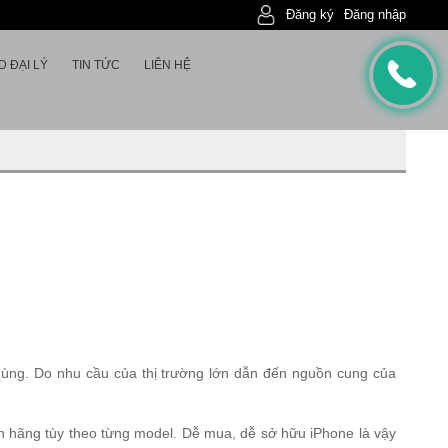
Đăng ký
Đăng nhập
D ĐẠI LÝ
TIN TỨC
LIÊN HỆ
 dùng. Do nhu cầu của thị trường lớn dẫn đến nguồn cung của
nh hãng tùy theo từng model. Dễ mua, dễ sở hữu iPhone là vậy