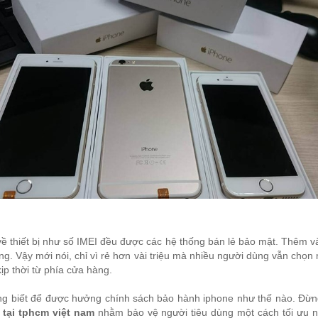
 về thiết bị như số IMEI đều được các hệ thống bán lẻ bảo mật. Thêm v
. Vậy mới nói, chỉ vì rẻ hơn vài triệu mà nhiều người dùng vẫn chọn 
ịp thời từ phía cửa hàng.
ng biết để được hưởng chính sách bảo hành iphone như thế nào. Đừng
 tại tphcm việt nam
nhằm bảo vệ người tiêu dùng một cách tối ưu n