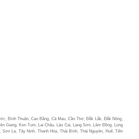
hước, Bình Thuận, Cao Bằng, Cà Mau, Cần Thơ, Đắk Lắk, Đắk Nông,
iên Giang, Kon Tum, Lai Châu, Lào Cai, Lạng Sơn, Lâm Đồng, Long
 Sơn La, Tây Ninh, Thanh Hóa, Thái Bình, Thái Nguyên, Huế, Tiền