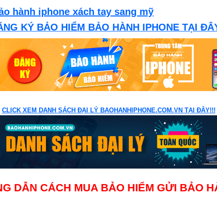
 bảo hành iphone xách tay sang mỹ
ĂNG KÝ BẢO HIỂM BẢO HÀNH IPHONE TẠI ĐÂY
CLICK XEM DANH SÁCH ĐẠI LÝ BAOHANHIPHONE.COM.VN TẠI ĐÂY!!!
G DẪN CÁCH MUA BẢO HIỂM GỬI BẢO 