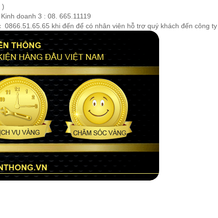
)
 Kinh doanh 3 : 08. 665.11119
ặc 0866.51.65.65 khi đến để có nhân viên hỗ trợ quý khách đến công 