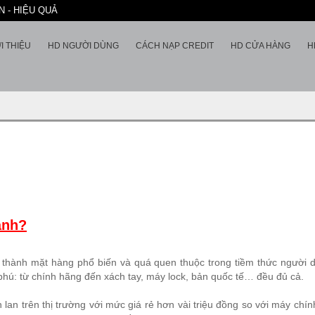
 - HIỆU QUẢ
I THIỆU
HD NGƯỜI DÙNG
CÁCH NẠP CREDIT
HD CỬA HÀNG
H
ành?
ở thành mặt hàng phổ biến và quá quen thuộc trong tiềm thức người
phú: từ chính hãng đến xách tay, máy lock, bản quốc tế… đều đủ cả.
n trên thị trường với mức giá rẻ hơn vài triệu đồng so với máy chí