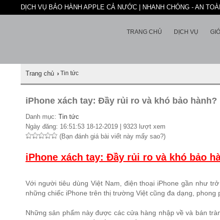
DỊCH VỤ BẢO HÀNH APPLE CẢ NƯỚC | NHANH CHÓNG - AN TOÀN
TRANG CHỦ
DỊCH VỤ
GIỚ
Trang chủ
›
Tin tức
iPhone xách tay: Đầy rủi ro và khó bảo hành?
Danh mục:
Tin tức
Ngày đăng: 16:51:53 18-12-2019 | 9323 lượt xem
(Bạn đánh giá bài viết này mấy sao?)
iPhone xách tay: Đầy rủi ro và khó bảo h
Với người tiêu dùng Việt Nam, điện thoại iPhone gần như tr
những chiếc iPhone trên thị trường Việt cũng đa dạng, phong 
Những sản phẩm này được các cửa hàng nhập về và bán tràn la