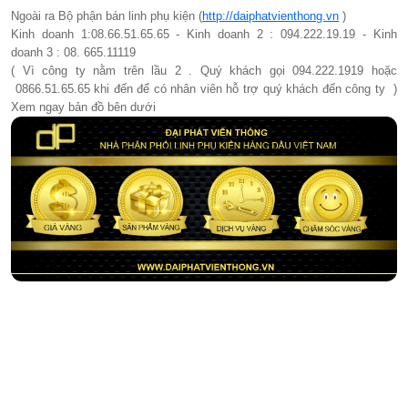
Ngoài ra Bộ phận bán linh phụ kiện (
http://daiphatvienthong.vn
)
Kinh doanh 1:08.66.51.65.65 - Kinh doanh 2 : 094.222.19.19 - Kinh
doanh 3 : 08. 665.11119
( Vì công ty nằm trên lầu 2 . Quý khách gọi 094.222.1919 hoặc
0866.51.65.65 khi đến để có nhân viên hỗ trợ quý khách đến công ty )
Xem ngay bản đồ bên dưới