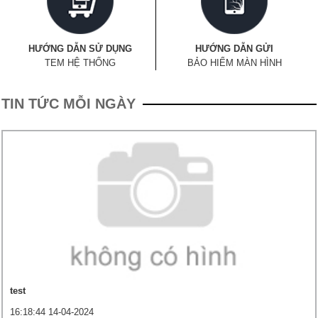
HƯỚNG DẪN SỬ DỤNG
HƯỚNG DẪN GỬI
TEM HỆ THỐNG
BẢO HIỂM MÀN HÌNH
TIN TỨC MỖI NGÀY
test
16:18:44 14-04-2024