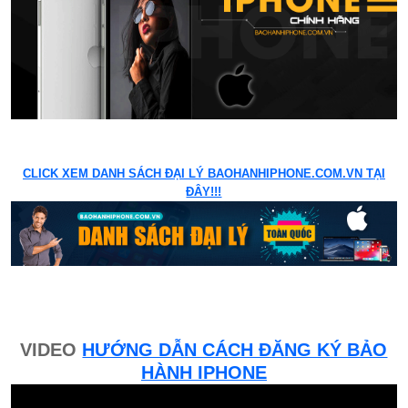
CLICK XEM DANH SÁCH ĐẠI LÝ BAOHANHIPHONE.COM.VN TẠI
ĐÂY!!!
VIDEO
HƯỚNG DẪN CÁCH ĐĂNG KÝ BẢO
HÀNH IPHONE