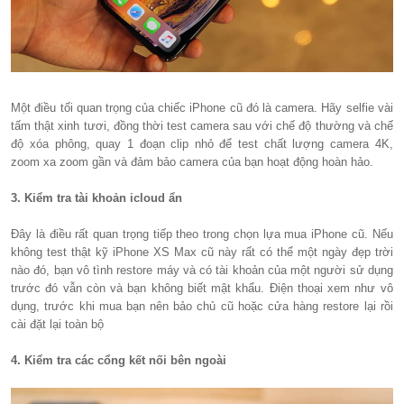
Một điều tối quan trọng của chiếc iPhone cũ đó là camera. Hãy selfie vài
tấm thật xinh tươi, đồng thời test camera sau với chế độ thường và chế
độ xóa phông, quay 1 đoạn clip nhỏ để test chất lượng camera 4K,
zoom xa zoom gần và đảm bảo camera của bạn hoạt động hoàn hảo.
3. Kiểm tra tài khoản icloud ẩn
Đây là điều rất quan trọng tiếp theo trong chọn lựa mua iPhone cũ. Nếu
không test thật kỹ iPhone XS Max cũ này rất có thể một ngày đẹp trời
nào đó, bạn vô tình restore máy và có tài khoản của một người sử dụng
trước đó vẫn còn và bạn không biết mật khẩu. Điện thoại xem như vô
dụng, trước khi mua bạn nên bảo chủ cũ hoặc cửa hàng restore lại rồi
cài đặt lại toàn bộ
4. Kiểm tra các cổng kết nối bên ngoài