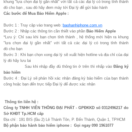
khung "lựa chọn đại lý gần nhất" với tất cả các đại lý có trong tỉnh thành
đó cho bạn , sau đó hãy đem máy tới Đại lý để gửi bảo hành
Các bước để Mua Bảo Hiểm Apple :
Bước 1 : Truy cập vào trang web :
baohanhiphone.com.vn
Bước 2 : Nhập các thông tin cần thiết vào phần
Bảo Hiểm Apple
*Lưu ý: Chỉ sau khi bạn chọn tỉnh thành , hệ thống mới hiện ra khung
"lựa chọn đại lý gần nhất" với tất cả các đại lý có trong tỉnh thành
đó cho bạn
Bước 3 : Khi bạn chọn xong đại lý sẽ xuất hiện hotline và địa chỉ của đại
lý đó hãy lưu lai
Sau khi nhập đầy đủ thông tin ở trên thì nhấp vào
Đăng ký
bảo hiểm
Bước 4 : Đại Lý sẽ phản hồi xác nhận đăng ký bảo hiểm của bạn thành
công hoặc bạn đến trực tiếp Đại lý để được xác nhận
Thông tin liên hệ :
Công ty TNHH VIỄN THÔNG ĐẠI PHÁT - GPĐKKD số 0312496217 do
Sở KHĐT Tp.HCM cấp
Địa chỉ : 191 BIS (lầu 2) Lê Thánh Tôn, P. Bến Thành, Quận 1, TPHCM
Bộ phận bảo hành bảo hiểm iphone : Gọi ngay 090 1961077​