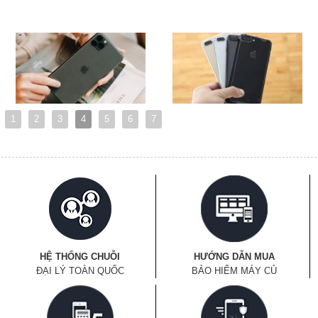
1
2
3
4
5
6
7
HỆ THỐNG CHUỖI
HƯỚNG DẪN MUA
ĐẠI LÝ TOÀN QUỐC
BẢO HIỂM MÁY CỦ