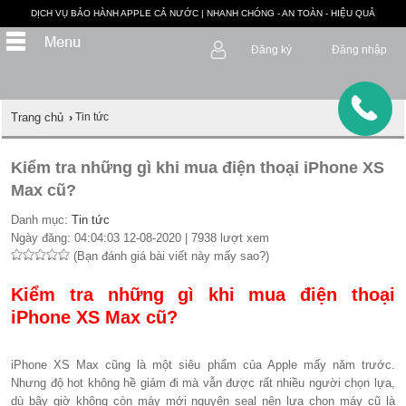
DỊCH VỤ BẢO HÀNH APPLE CẢ NƯỚC | NHANH CHÓNG - AN TOÀN - HIỆU QUẢ
Đăng ký
Đăng nhập
Trang chủ
›
Tin tức
Kiểm tra những gì khi mua điện thoại iPhone XS
Max cũ?
Danh mục:
Tin tức
Ngày đăng: 04:04:03 12-08-2020 | 7938 lượt xem
(Bạn đánh giá bài viết này mấy sao?)
Kiểm tra những gì khi mua điện thoại
iPhone XS Max cũ?
iPhone XS Max cũng là một siêu phẩm của Apple mấy năm trước.
Nhưng độ hot không hề giảm đi mà vẫn được rất nhiều người chọn lựa,
dù bây giờ không còn máy mới nguyên seal nên lựa chọn máy cũ là