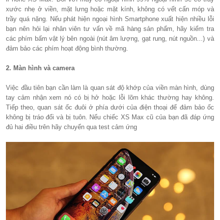
xước nhẹ ở viền, mặt lưng hoặc mặt kính, không có vết cấn móp và
trầy quá nặng. Nếu phát hiện ngoại hình Smartphone xuất hiện nhiều lỗi
bạn nên hỏi lại nhân viên tư vấn về mã hàng sản phẩm, hãy kiểm tra
các phím bấm vật lý bên ngoài (nút âm lượng, gạt rung, nút nguồn...) và
đảm bảo các phím hoạt động bình thường.
2. Màn hình và camera
Việc đầu tiên bạn cần làm là quan sát độ khớp của viền màn hình, dùng
tay cảm nhận xem nó có bị hở hoặc lỗi lõm khác thường hay không.
Tiếp theo, quan sát ốc đuôi ở phía dưới của điện thoại để đảm bảo ốc
không bị tráo đổi và bị tuôn. Nếu chiếc XS Max cũ của bạn đã đáp ứng
đủ hai điều trên hãy chuyển qua test cảm ứng