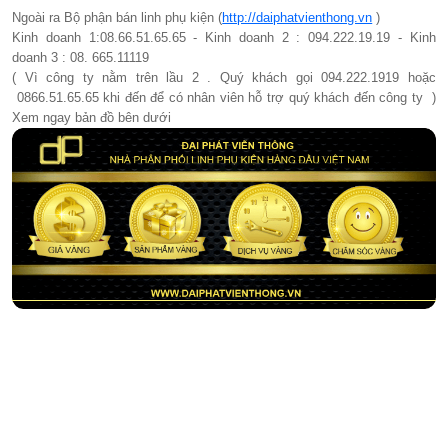
Ngoài ra Bộ phận bán linh phụ kiện (
http://daiphatvienthong.vn
)
Kinh doanh 1:08.66.51.65.65 - Kinh doanh 2 : 094.222.19.19 - Kinh
doanh 3 : 08. 665.11119
( Vì công ty nằm trên lầu 2 . Quý khách gọi 094.222.1919 hoặc
0866.51.65.65 khi đến để có nhân viên hỗ trợ quý khách đến công ty )
Xem ngay bản đồ bên dưới