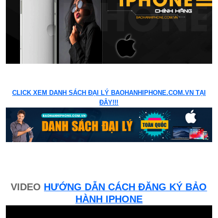
CLICK XEM DANH SÁCH ĐẠI LÝ BAOHANHIPHONE.COM.VN TẠI
ĐÂY!!!
VIDEO
HƯỚNG DẪN CÁCH ĐĂNG KÝ BẢO
HÀNH IPHONE