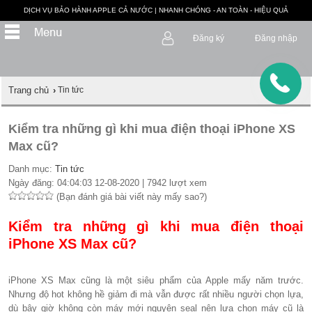
DỊCH VỤ BẢO HÀNH APPLE CẢ NƯỚC | NHANH CHÓNG - AN TOÀN - HIỆU QUẢ
Đăng ký
Đăng nhập
Trang chủ
›
Tin tức
Kiểm tra những gì khi mua điện thoại iPhone XS
Max cũ?
Danh mục:
Tin tức
Ngày đăng: 04:04:03 12-08-2020 | 7942 lượt xem
(Bạn đánh giá bài viết này mấy sao?)
Kiểm tra những gì khi mua điện thoại
iPhone XS Max cũ?
iPhone XS Max cũng là một siêu phẩm của Apple mấy năm trước.
Nhưng độ hot không hề giảm đi mà vẫn được rất nhiều người chọn lựa,
dù bây giờ không còn máy mới nguyên seal nên lựa chọn máy cũ là