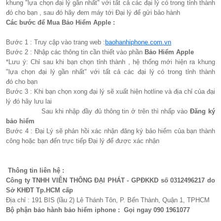
khung "lựa chọn đại lý gần nhất" với tất cả các đại lý có trong tỉnh thành
đó cho bạn , sau đó hãy đem máy tới Đại lý để gửi bảo hành
Các bước để Mua Bảo Hiểm Apple :
Bước 1 : Truy cập vào trang web :
baohanhiphone.com.vn
Bước 2 : Nhập các thông tin cần thiết vào phần
Bảo Hiểm Apple
*Lưu ý: Chỉ sau khi bạn chọn tỉnh thành , hệ thống mới hiện ra khung
"lựa chọn đại lý gần nhất" với tất cả các đại lý có trong tỉnh thành
đó cho bạn
Bước 3 : Khi bạn chọn xong đại lý sẽ xuất hiện hotline và địa chỉ của đại
lý đó hãy lưu lai
Sau khi nhập đầy đủ thông tin ở trên thì nhấp vào
Đăng ký
bảo hiểm
Bước 4 : Đại Lý sẽ phản hồi xác nhận đăng ký bảo hiểm của bạn thành
công hoặc bạn đến trực tiếp Đại lý để được xác nhận
Thông tin liên hệ :
Công ty TNHH VIỄN THÔNG ĐẠI PHÁT - GPĐKKD số 0312496217 do
Sở KHĐT Tp.HCM cấp
Địa chỉ : 191 BIS (lầu 2) Lê Thánh Tôn, P. Bến Thành, Quận 1, TPHCM
Bộ phận bảo hành bảo hiểm iphone : Gọi ngay 090 1961077​