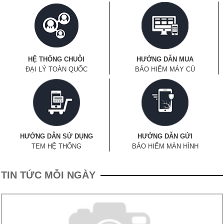
HỆ THỐNG CHUỖI
HƯỚNG DẪN MUA
ĐẠI LÝ TOÀN QUỐC
BẢO HIỂM MÁY CỦ
HƯỚNG DẪN SỬ DỤNG
HƯỚNG DẪN GỬI
TEM HỆ THỐNG
BẢO HIỂM MÀN HÌNH
TIN TỨC MỖI NGÀY