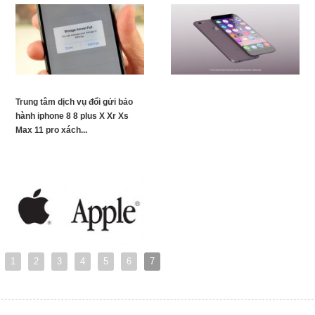
Trung tâm dịch vụ đổi gửi bảo
hành iphone 8 8 plus X Xr Xs
Max 11 pro xách...
1
2
3
4
5
6
7