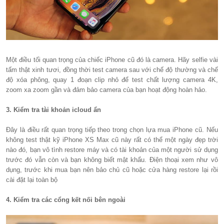
Một điều tối quan trọng của chiếc iPhone cũ đó là camera. Hãy selfie vài
tấm thật xinh tươi, đồng thời test camera sau với chế độ thường và chế
độ xóa phông, quay 1 đoạn clip nhỏ để test chất lượng camera 4K,
zoom xa zoom gần và đảm bảo camera của bạn hoạt động hoàn hảo.
3. Kiểm tra tài khoản icloud ẩn
Đây là điều rất quan trọng tiếp theo trong chọn lựa mua iPhone cũ. Nếu
không test thật kỹ iPhone XS Max cũ này rất có thể một ngày đẹp trời
nào đó, bạn vô tình restore máy và có tài khoản của một người sử dụng
trước đó vẫn còn và bạn không biết mật khẩu. Điện thoại xem như vô
dụng, trước khi mua bạn nên bảo chủ cũ hoặc cửa hàng restore lại rồi
cài đặt lại toàn bộ
4. Kiểm tra các cổng kết nối bên ngoài