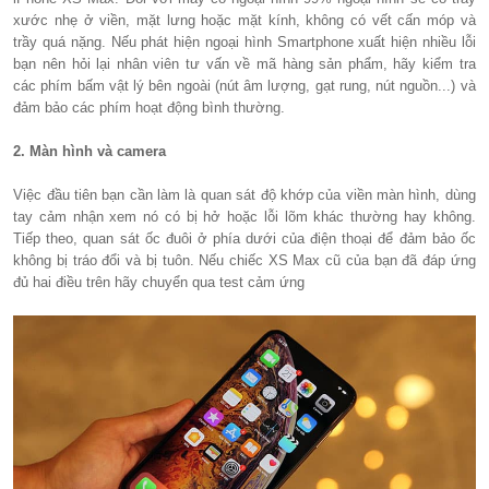
xước nhẹ ở viền, mặt lưng hoặc mặt kính, không có vết cấn móp và
trầy quá nặng. Nếu phát hiện ngoại hình Smartphone xuất hiện nhiều lỗi
bạn nên hỏi lại nhân viên tư vấn về mã hàng sản phẩm, hãy kiểm tra
các phím bấm vật lý bên ngoài (nút âm lượng, gạt rung, nút nguồn...) và
đảm bảo các phím hoạt động bình thường.
2. Màn hình và camera
Việc đầu tiên bạn cần làm là quan sát độ khớp của viền màn hình, dùng
tay cảm nhận xem nó có bị hở hoặc lỗi lõm khác thường hay không.
Tiếp theo, quan sát ốc đuôi ở phía dưới của điện thoại để đảm bảo ốc
không bị tráo đổi và bị tuôn. Nếu chiếc XS Max cũ của bạn đã đáp ứng
đủ hai điều trên hãy chuyển qua test cảm ứng