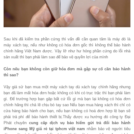
Sau khi đã kiểm tra phần cứng thì vấn đề cần quan tâm là máy đó là
máy xách tay, nếu như không có hóa đơn gốc thì không thể bảo hành
chính hãng Việt Nam được. Vậy lỡ như hư hỏng phần cứng do lỗi nhà
sản xuất thì bạn phải làm sao để bảo vệ quyền lợi của mình
Còn nếu bạn không còn giữ hóa đơn mà gặp sự cố cần bảo hành
thì sao?
Vậy giả sử bạn mua một máy xách tay dù xách tay chình hãng nhưng
bạn đã làm mất hóa đơn hoặc không có khi có trục trặc thì bạn phải làm
gì. Để trường hợp bạn gặp bất cứ lỗi gì mà bạn lại không có hóa đơn
chính hãng thì chả lẽ chịu bó tay sao Nếu bạn mua hàng xách thì chỉ có
cửa hàng bảo hành cho bạn, nếu bạn không có hoá đơn hợp lệ bạn sẽ
phải trả phí để bảo hành thiết bị.Thấy được xu hướng đó công ty Đại
Phát chuyên
cung cấp dịch vụ bảo hiểm gửi trả đổi bảo hành
iPhone sang Mỹ giá rẻ tại tphcm việt nam
nhằm bảo vệ người tiêu