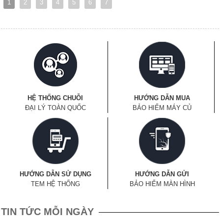
1
2
3
4
5
6
7
HỆ THỐNG CHUỖI
HƯỚNG DẪN MUA
ĐẠI LÝ TOÀN QUỐC
BẢO HIỂM MÁY CỦ
HƯỚNG DẪN SỬ DỤNG
HƯỚNG DẪN GỬI
TEM HỆ THỐNG
BẢO HIỂM MÀN HÌNH
TIN TỨC MỖI NGÀY