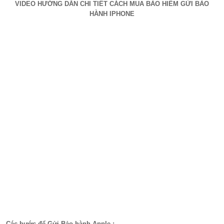
VIDEO HƯỚNG DẪN CHI TIẾT CÁCH MUA BẢO HIỂM GỬI BẢO
HÀNH IPHONE
Các bước để Gửi Bảo hành Apple :