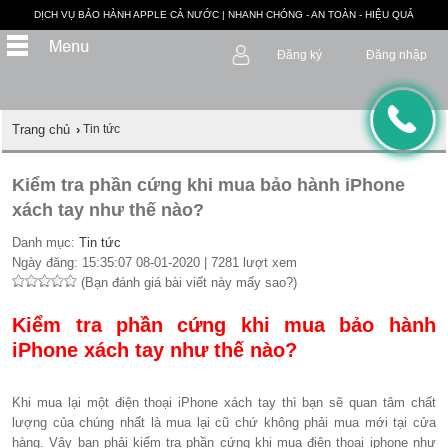
DỊCH VỤ BẢO HÀNH APPLE CẢ NƯỚC | NHANH CHÓNG - AN TOÀN - HIỆU QUẢ
Đăng ký
Đăng nhập
Trang chủ
›
Tin tức
Kiểm tra phần cứng khi mua bảo hành iPhone
xách tay như thế nào?
Danh mục:
Tin tức
Ngày đăng: 15:35:07 08-01-2020 | 7281 lượt xem
(Bạn đánh giá bài viết này mấy sao?)
Kiểm tra phần cứng khi mua bảo hành
iPhone xách tay như thế nào?
Khi mua lại một điện thoại iPhone xách tay thì bạn sẽ quan tâm chất
lượng của chúng nhất là mua lại cũ chứ không phải mua mới tại cửa
hàng. Vậy bạn phải kiểm tra phần cứng khi mua điện thoại iphone như