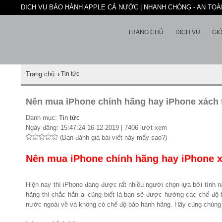
DỊCH VỤ BẢO HÀNH APPLE CẢ NƯỚC | NHANH CHÓNG - AN TOÀN
TRANG CHỦ
DỊCH VỤ
GIỚ
Trang chủ
›
Tin tức
Nên mua iPhone chính hãng hay iPhone xách 
Danh mục:
Tin tức
Ngày đăng: 15:47:24 16-12-2019 | 7406 lượt xem
(Bạn đánh giá bài viết này mấy sao?)
Nên mua iPhone chính hãng hay iPhone x
Hiện nay thì iPhone đang được rất nhiều người chọn lựa bởi tính 
hãng thì chắc hẳn ai cũng biết là bạn sẽ được hưởng các chế độ 
nước ngoài về và không có chế độ bảo hành hãng. Hãy cùng chúng 