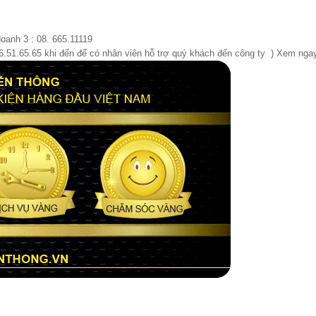
doanh 3 : 08. 665.11119
66.51.65.65 khi đến để có nhân viên hỗ trợ quý khách đến công ty ) Xem ng