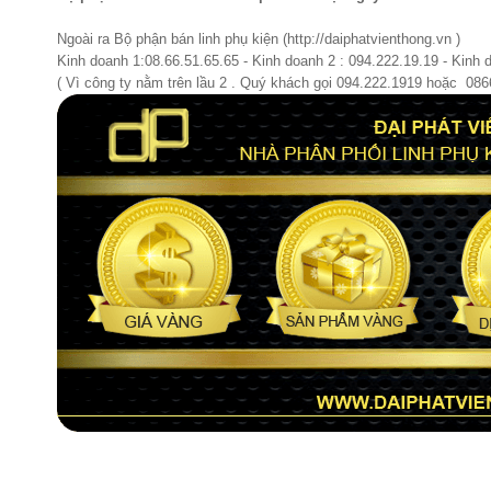
Ngoài ra Bộ phận bán linh phụ kiện (http://daiphatvienthong.vn )
Kinh doanh 1:08.66.51.65.65 - Kinh doanh 2 : 094.222.19.19 - Kinh 
( Vì công ty nằm trên lầu 2 . Quý khách gọi 094.222.1919 hoặc 08