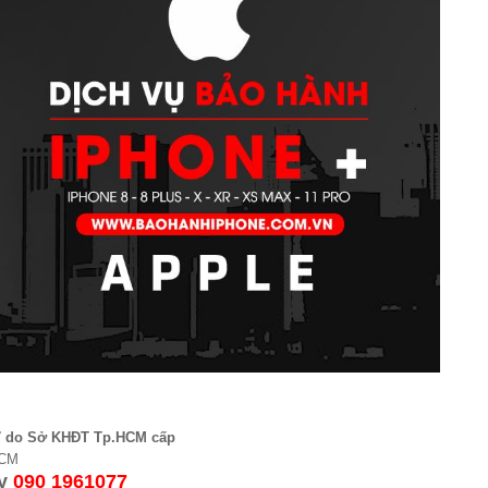
7 do Sở KHĐT Tp.HCM cấp
HCM
ay
090 1961077​