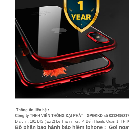
Thông tin liên hệ :
Công ty TNHH VIỄN THÔNG ĐẠI PHÁT - GPĐKKD số 031249621
Địa chỉ : 191 BIS (lầu 2) Lê Thánh Tôn, P. Bến Thành, Quận 1, TP
Bộ phận bảo hành bảo hiểm iphone : Gọi ng