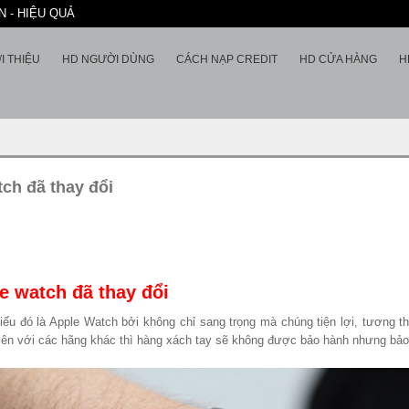
 - HIỆU QUẢ
I THIỆU
HD NGƯỜI DÙNG
CÁCH NẠP CREDIT
HD CỬA HÀNG
H
tch đã thay đổi
e watch đã thay đổi
iếu đó là Apple Watch bởi không chỉ sang trọng mà chúng tiện lợi, tương t
nhiên với các hãng khác thì hàng xách tay sẽ không được bảo hành nhưng bả