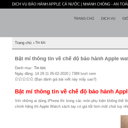
DỊCH VỤ BẢO HÀNH APPLE CẢ NƯỚC | NHANH CHÓNG - AN TOÀN
TRANG CHỦ
DỊCH VỤ
GIỚ
Trang chủ
›
Tin tức
Bật mí thông tin về chế độ bảo hành Apple wa
Danh mục:
Tin tức
Ngày đăng: 14:29:11 05-02-2020 | 7389 lượt xem
(Bạn đánh giá bài viết này mấy sao?)
Bật mí thông tin về chế độ bảo hành Appl
Với những ai dùng iPhone thì trong các món phụ kiện không thể th
chính hãng thì Apple Watch xách tay có giá tốt hơn một chút tuy 