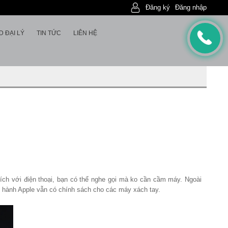
Đăng ký
Đăng nhập
D ĐẠI LÝ
TIN TỨC
LIÊN HỆ
hích với điện thoại, bạn có thể nghe gọi mà ko cần cầm máy. Ngoài
o hành Apple vẫn có chính sách cho các máy xách tay.