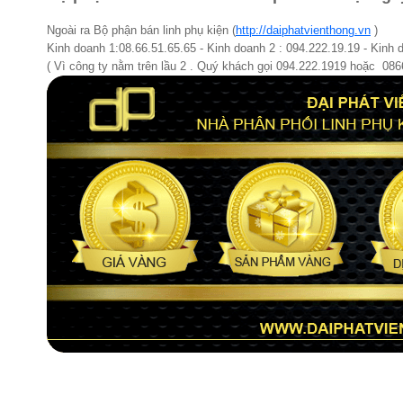
Ngoài ra Bộ phận bán linh phụ kiện (
http://daiphatvienthong.vn
)
Kinh doanh 1:08.66.51.65.65 - Kinh doanh 2 : 094.222.19.19 - Kinh 
( Vì công ty nằm trên lầu 2 . Quý khách gọi 094.222.1919 hoặc 08