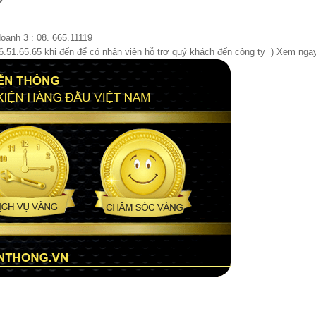
doanh 3 : 08. 665.11119
66.51.65.65 khi đến để có nhân viên hỗ trợ quý khách đến công ty ) Xem ng