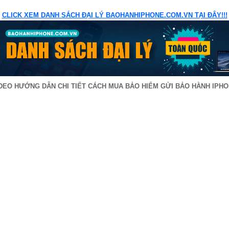
CLICK XEM DANH SÁCH ĐẠI LÝ BAOHANHIPHONE.COM.VN TẠI ĐÂY!!!
DEO HƯỚNG DẪN CHI TIẾT CÁCH MUA BẢO HIỂM GỬI BẢO HÀNH IPH