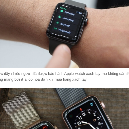
ớc đây nhiều người đã được bảo hành Apple watch xách tay mà không cần đưa
g mang bởi ít ai có hóa đơn khi mua hàng xách tay