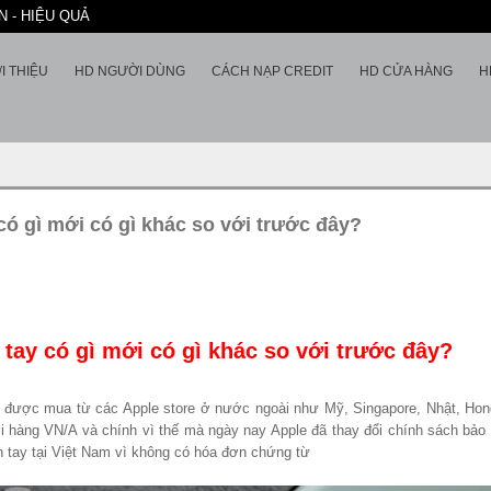
 - HIỆU QUẢ
I THIỆU
HD NGƯỜI DÙNG
CÁCH NẠP CREDIT
HD CỬA HÀNG
H
ó gì mới có gì khác so với trước đây?
tay có gì mới có gì khác so với trước đây?
 được mua từ các Apple store ở nước ngoài như Mỹ, Singapore, Nhật, Hon
 với hàng VN/A và chính vì thế mà ngày nay Apple đã thay đổi chính sách b
h tay tại Việt Nam vì không có hóa đơn chứng từ