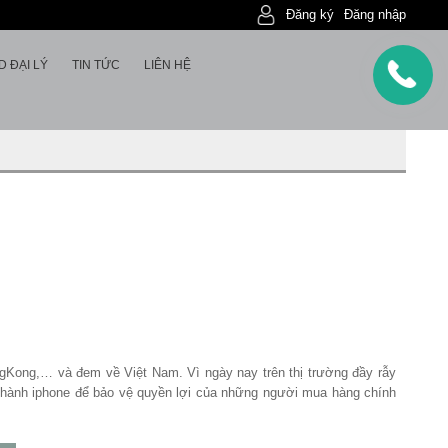
Đăng ký
Đăng nhập
D ĐẠI LÝ
TIN TỨC
LIÊN HỆ
gKong,… và đem về Việt Nam. Vì ngày nay trên thị trường đầy rẫy
ảo hành iphone để bảo vệ quyền lợi của những người mua hàng chính