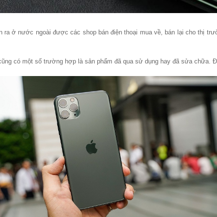
 ở nước ngoài được các shop bán điện thoại mua về, bán lại cho thị trường
ũng có một số trường hợp là sản phẩm đã qua sử dụng hay đã sửa chữa. Đi