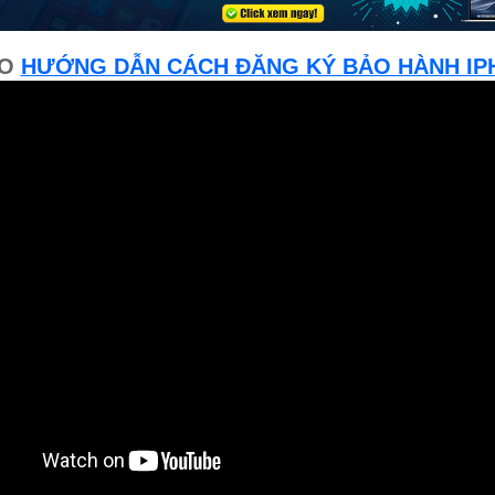
EO
HƯỚNG DẪN CÁCH ĐĂNG KÝ BẢO HÀNH IP