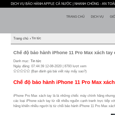
DỊCH VỤ BẢO HÀNH APPLE CẢ NƯỚC | NHANH CHÓNG - AN TOÀN
TRANG CHỦ
DỊCH VỤ
GIỚ
Trang chủ
›
Tin tức
Chế độ bảo hành iPhone 11 Pro Max xách tay c
Danh mục:
Tin tức
Ngày đăng: 07:44:39 12-08-2020 | 8793 lượt xem
(Bạn đánh giá bài viết này mấy sao?)
Chế độ bảo hành iPhone 11 Pro Max xách 
iPhone Pro Max xách tay là là những chiếc máy chính hãng nhưng
các loại iPhone xách tay từ rất nhiều nguồn cạnh tranh trực tiếp
hãng khiến nhiều người bị từ chối bảo hành iPhone 11 Pro Max xác