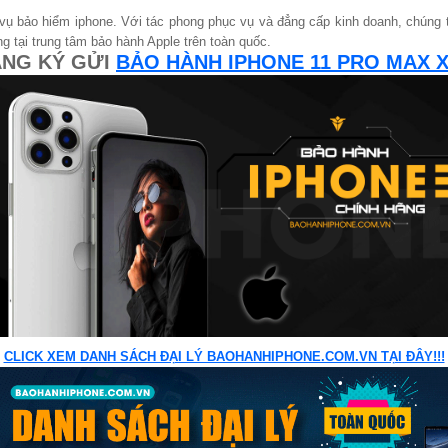
h vụ bảo hiểm iphone. Với tác phong phục vụ và đẳng cấp kinh doanh, chúng
 tại trung tâm bảo hành Apple trên toàn quốc.
NG KÝ GỬI
BẢO HÀNH IPHONE 11 PRO MAX 
CLICK XEM DANH SÁCH ĐẠI LÝ BAOHANHIPHONE.COM.VN TẠI ĐÂY!!!