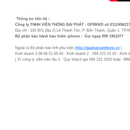
Thông tin liên hệ :
Công ty TNHH VIỄN THÔNG ĐẠI PHÁT - GPĐKKD số 031249621
Địa chỉ : 191 BIS (lầu 2) Lê Thánh Tôn, P. Bến Thành, Quận 1, TP
Bộ phận bảo hành bảo hiểm iphone : Gọi ngay 090 1961077​
Ngoài ra Bộ phận bán linh phụ kiện (
http://daiphatvienthong.vn
)
Kinh doanh 1:08.66.51.65.65 - Kinh doanh 2 : 094.222.19.19 - Kinh 
( Vì công ty nằm trên lầu 2 . Quý khách gọi 094.222.1919 hoặc 08