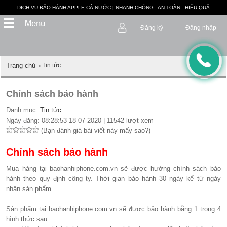
DỊCH VỤ BẢO HÀNH APPLE CẢ NƯỚC | NHANH CHÓNG - AN TOÀN - HIỆU QUẢ
Đăng ký
Đăng nhập
Trang chủ
›
Tin tức
Chính sách bảo hành
Danh mục:
Tin tức
Ngày đăng: 08:28:53 18-07-2020 | 11542 lượt xem
(Bạn đánh giá bài viết này mấy sao?)
Chính sách bảo hành
Mua hàng tại baohanhiphone.com.vn sẽ được hưởng chính sách bảo
hành theo quy định công ty. Thời gian bảo hành 30 ngày kể từ ngày
nhận sản phẩm.
Sản phẩm tại baohanhiphone.com.vn sẽ được bảo hành bằng 1 trong 4
hình thức sau: