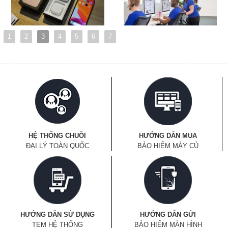
1
2
3
4
5
6
7
HỆ THỐNG CHUỖI
HƯỚNG DẪN MUA
ĐẠI LÝ TOÀN QUỐC
BẢO HIỂM MÁY CỦ
HƯỚNG DẪN SỬ DỤNG
HƯỚNG DẪN GỬI
TEM HỆ THỐNG
BẢO HIỂM MÀN HÌNH