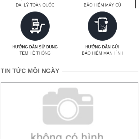
ĐẠI LÝ TOÀN QUỐC
BẢO HIỂM MÁY CỦ
HƯỚNG DẪN SỬ DỤNG
HƯỚNG DẪN GỬI
TEM HỆ THỐNG
BẢO HIỂM MÀN HÌNH
TIN TỨC MỖI NGÀY