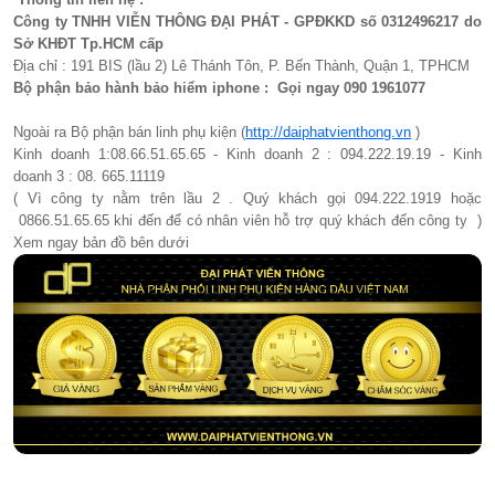
Công ty TNHH VIỄN THÔNG ĐẠI PHÁT - GPĐKKD số 0312496217 do
Sở KHĐT Tp.HCM cấp
Địa chỉ : 191 BIS (lầu 2) Lê Thánh Tôn, P. Bến Thành, Quận 1, TPHCM
Bộ phận bảo hành bảo hiểm iphone : Gọi ngay 090 1961077​
Ngoài ra Bộ phận bán linh phụ kiện (
http://daiphatvienthong.vn
)
Kinh doanh 1:08.66.51.65.65 - Kinh doanh 2 : 094.222.19.19 - Kinh
doanh 3 : 08. 665.11119
( Vì công ty nằm trên lầu 2 . Quý khách gọi 094.222.1919 hoặc
0866.51.65.65 khi đến để có nhân viên hỗ trợ quý khách đến công ty )
Xem ngay bản đồ bên dưới