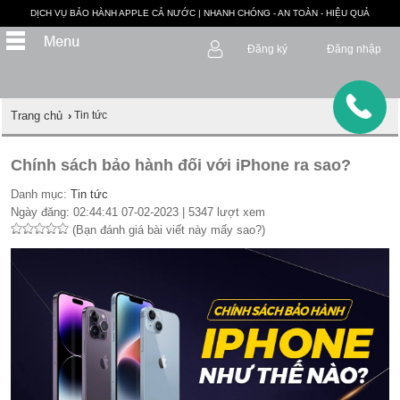
DỊCH VỤ BẢO HÀNH APPLE CẢ NƯỚC | NHANH CHÓNG - AN TOÀN - HIỆU QUẢ
Đăng ký
Đăng nhập
Trang chủ
›
Tin tức
Chính sách bảo hành đối với iPhone ra sao?
Danh mục:
Tin tức
Ngày đăng: 02:44:41 07-02-2023 | 5347 lượt xem
(Bạn đánh giá bài viết này mấy sao?)