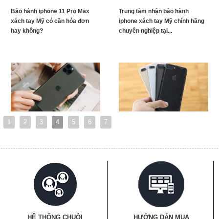
Bảo hành iphone 11 Pro Max
Trung tâm nhận bảo hành
xách tay Mỹ có cần hóa đơn
iphone xách tay Mỹ chính hãng
hay không?
chuyên nghiệp tại...
1
2
3
4
5
6
7
HỆ THỐNG CHUỖI
HƯỚNG DẪN MUA