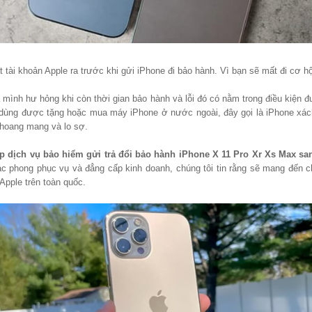
 tài khoản Apple ra trước khi gửi iPhone đi bảo hành. Vì bạn sẽ mất đi cơ hộ
 mình hư hỏng khi còn thời gian bảo hành và lỗi đó có nằm trong điều kiện
 dùng được tặng hoặc mua máy iPhone ở nước ngoài, đây gọi là iPhone xách
 hoang mang và lo sợ.
p dịch vụ bảo hiểm gửi trả đổi bảo hành iPhone X 11 Pro Xr Xs Max san
c phong phục vụ và đẳng cấp kinh doanh, chúng tôi tin rằng sẽ mang đến 
Apple trên toàn quốc.