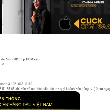
7 do Sở KHĐT Tp.HCM cấp
HCM
doanh 3 : 08. 665.11119
66.51.65.65 khi đến để có nhân viên hỗ trợ quý khách đến công ty ) Xem ng