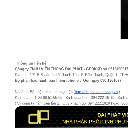
Thông tin liên hệ :
Công ty TNHH VIỄN THÔNG ĐẠI PHÁT - GPĐKKD số 031249621
Địa chỉ : 191 BIS (lầu 2) Lê Thánh Tôn, P. Bến Thành, Quận 1, TP
Bộ phận bảo hành bảo hiểm iphone : Gọi ngay 090 1961077​
Ngoài ra Bộ phận bán linh phụ kiện (
http://daiphatvienthong.vn
)
Kinh doanh 1:08.66.51.65.65 - Kinh doanh 2 : 094.222.19.19 - Kinh 
( Vì công ty nằm trên lầu 2 . Quý khách gọi 094.222.1919 hoặc 08