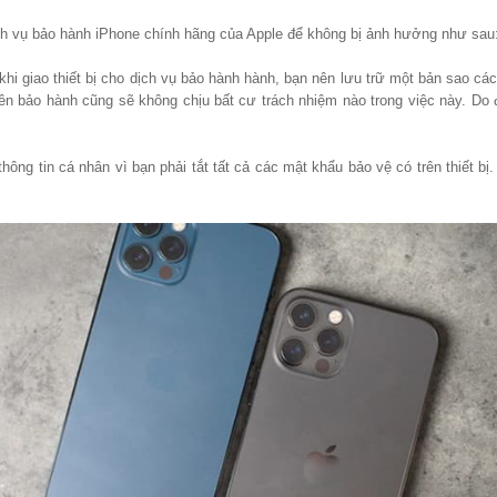
h vụ bảo hành iPhone chính hãng của Apple để không bị ảnh hưởng như sau
hi giao thiết bị cho dịch vụ bảo hành hành, bạn nên lưu trữ một bản sao các
 bên bảo hành cũng sẽ không chịu bất cư trách nhiệm nào trong việc này. Do 
hông tin cá nhân vì bạn phải tắt tất cả các mật khẩu bảo vệ có trên thiết 