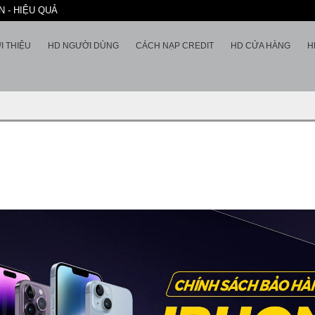
 - HIỆU QUẢ
I THIỆU
HD NGƯỜI DÙNG
CÁCH NẠP CREDIT
HD CỬA HÀNG
H