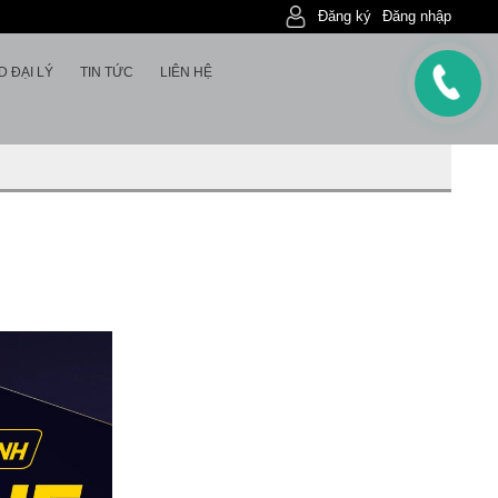
Đăng ký
Đăng nhập
D ĐẠI LÝ
TIN TỨC
LIÊN HỆ