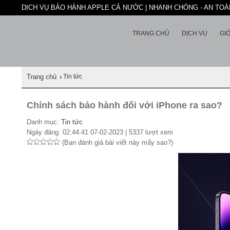
DỊCH VỤ BẢO HÀNH APPLE CẢ NƯỚC | NHANH CHÓNG - AN TOÀN
TRANG CHỦ
DỊCH VỤ
GIỚ
Trang chủ
›
Tin tức
Chính sách bảo hành đối với iPhone ra sao?
Danh mục:
Tin tức
Ngày đăng: 02:44:41 07-02-2023 | 5337 lượt xem
(Bạn đánh giá bài viết này mấy sao?)