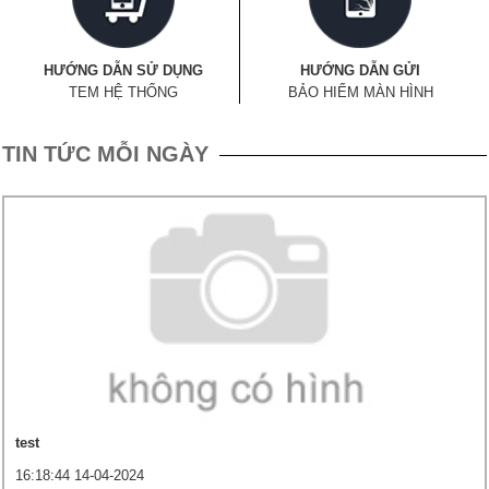
HƯỚNG DẪN SỬ DỤNG
HƯỚNG DẪN GỬI
TEM HỆ THỐNG
BẢO HIỂM MÀN HÌNH
TIN TỨC MỖI NGÀY
test
16:18:44 14-04-2024