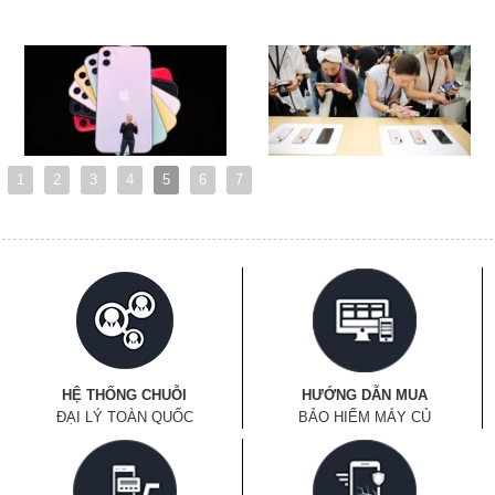
1
2
3
4
5
6
7
HỆ THỐNG CHUỖI
HƯỚNG DẪN MUA
ĐẠI LÝ TOÀN QUỐC
BẢO HIỂM MÁY CỦ