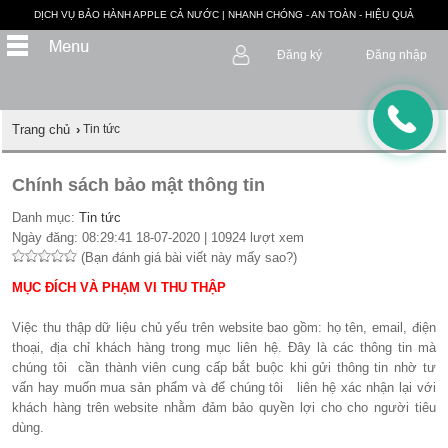
DỊCH VỤ BẢO HÀNH APPLE CẢ NƯỚC | NHANH CHÓNG - AN TOÀN - HIỆU QUẢ
Đăng ký
Đăng nhập
Trang chủ
›
Tin tức
Chính sách bảo mật thông tin
Danh mục:
Tin tức
Ngày đăng: 08:29:41 18-07-2020 | 10924 lượt xem
(Bạn đánh giá bài viết này mấy sao?)
MỤC ĐÍCH VÀ PHẠM VI THU THẬP
Việc thu thập dữ liệu chủ yếu trên website bao gồm: họ tên, email, điện
thoại, địa chỉ khách hàng trong mục liên hệ. Đây là các thông tin mà
chúng tôi cần thành viên cung cấp bắt buộc khi gửi thông tin nhờ tư
vấn hay muốn mua sản phẩm và để chúng tôi liên hệ xác nhận lại với
khách hàng trên website nhằm đảm bảo quyền lợi cho cho người tiêu
dùng.