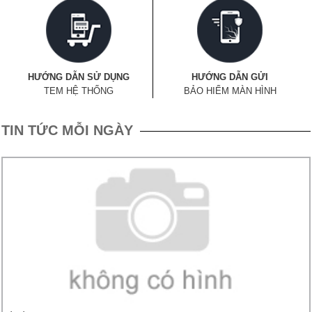
HƯỚNG DẪN SỬ DỤNG
HƯỚNG DẪN GỬI
TEM HỆ THỐNG
BẢO HIỂM MÀN HÌNH
TIN TỨC MỖI NGÀY