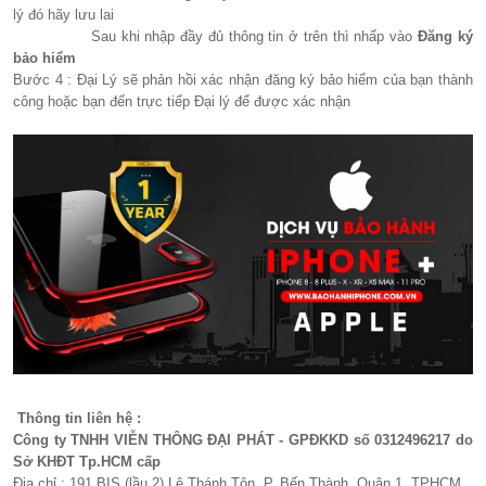
lý đó hãy lưu lai
Sau khi nhập đầy đủ thông tin ở trên thì nhấp vào
Đăng ký
bảo hiểm
Bước 4 : Đại Lý sẽ phản hồi xác nhận đăng ký bảo hiểm của bạn thành
công hoặc bạn đến trực tiếp Đại lý để được xác nhận
Thông tin liên hệ :
Công ty TNHH VIỄN THÔNG ĐẠI PHÁT - GPĐKKD số 0312496217 do
Sở KHĐT Tp.HCM cấp
Địa chỉ : 191 BIS (lầu 2) Lê Thánh Tôn, P. Bến Thành, Quận 1, TPHCM