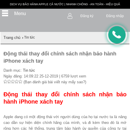
DỊCH VỤ BẢO HÀNH APPLE CẢ NƯỚC | NHANH CHÓNG - AN TOÀN - HIỆU QUẢ
Đăng ký
Đăng nhập
Trang chủ
›
Tin tức
Động thái thay đổi chính sách nhận bảo hành
iPhone xách tay
Danh mục:
Tin tức
Ngày đăng: 14:09:22 25-12-2019 | 6759 lượt xem
(Bạn đánh giá bài viết này mấy sao?)
Động thái thay đổi chính sách nhận bảo
hành iPhone xách tay
Apple đang có một động thái với người dùng của họ tại nước ta là nâng
cao dần sự hiện diện chính hãng của mình, và đi kèm theo đó là mở
rộng hơn các hệ thống, trung tâm bảo hành ủy quyền của công ty tại