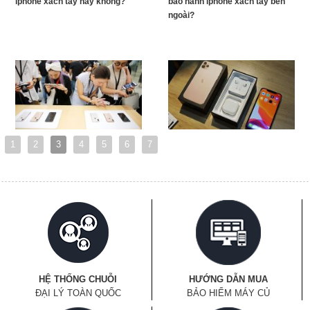
iphone xách tay hay không?
bảo hành iphone xách tay bên
ngoài?
1
2
3
4
5
6
7
HỆ THỐNG CHUỖI
HƯỚNG DẪN MUA
ĐẠI LÝ TOÀN QUỐC
BẢO HIỂM MÁY CỦ