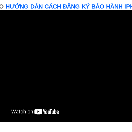
EO
HƯỚNG DẪN CÁCH ĐĂNG KÝ BẢO HÀNH IP