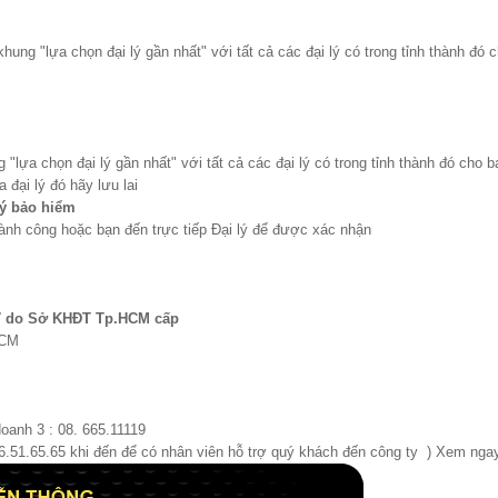
hung "lựa chọn đại lý gần nhất" với tất cả các đại lý có trong tỉnh thành đó
 "lựa chọn đại lý gần nhất" với tất cả các đại lý có trong tỉnh thành đó cho 
a đại lý đó hãy lưu lai
ý bảo hiểm
ành công hoặc bạn đến trực tiếp Đại lý để được xác nhận
7 do Sở KHĐT Tp.HCM cấp
HCM
doanh 3 : 08. 665.11119
66.51.65.65 khi đến để có nhân viên hỗ trợ quý khách đến công ty ) Xem ng