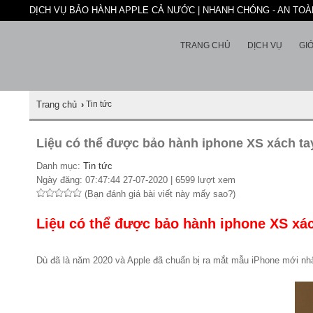
DỊCH VỤ BẢO HÀNH APPLE CẢ NƯỚC | NHANH CHÓNG - AN TOÀN
TRANG CHỦ
DỊCH VỤ
GIỚ
Trang chủ
›
Tin tức
Liệu có thể được bảo hành iphone XS xách ta
Danh mục:
Tin tức
Ngày đăng: 07:47:44 27-07-2020 | 6599 lượt xem
(Bạn đánh giá bài viết này mấy sao?)
Liệu có thể được bảo hành iphone XS xác
Dù đã là năm 2020 và Apple đã chuẩn bị ra mắt mẫu iPhone mới nhấ