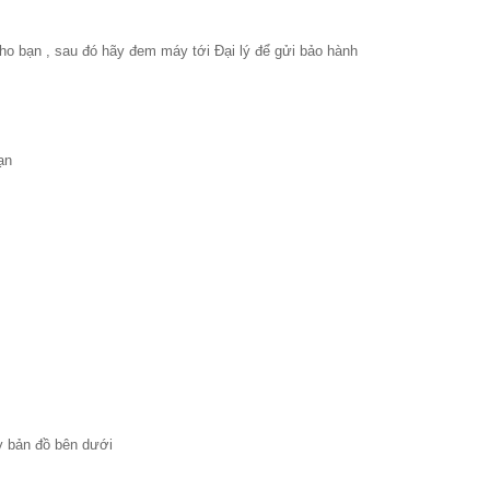
 cho bạn , sau đó hãy đem máy tới Đại lý để gửi bảo hành
bạn
ay bản đồ bên dưới