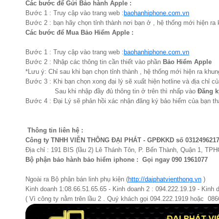
Các bước để Gửi Bảo hành Apple :
Bước 1 : Truy cập vào trang web :
baohanhiphone.com.vn
Bước 2 : bạn hãy chọn tỉnh thành nơi bạn ở , hệ thống mới hiện ra k
Các bước để Mua Bảo Hiểm Apple :
Bước 1 : Truy cập vào trang web :
baohanhiphone.com.vn
Bước 2 : Nhập các thông tin cần thiết vào phần
Bảo Hiểm Apple
*Lưu ý: Chỉ sau khi bạn chọn tỉnh thành , hệ thống mới hiện ra khung
Bước 3 : Khi bạn chọn xong đại lý sẽ xuất hiện hotline và địa chỉ củ
Sau khi nhập đầy đủ thông tin ở trên thì nhấp vào
Đăng k
Bước 4 : Đại Lý sẽ phản hồi xác nhận đăng ký bảo hiểm của bạn th
Thông tin liên hệ :
Công ty TNHH VIỄN THÔNG ĐẠI PHÁT - GPĐKKD số 031249621
Địa chỉ : 191 BIS (lầu 2) Lê Thánh Tôn, P. Bến Thành, Quận 1, TP
Bộ phận bảo hành bảo hiểm iphone : Gọi ngay 090 1961077​
Ngoài ra Bộ phận bán linh phụ kiện (
http://daiphatvienthong.vn
)
Kinh doanh 1:08.66.51.65.65 - Kinh doanh 2 : 094.222.19.19 - Kinh 
( Vì công ty nằm trên lầu 2 . Quý khách gọi 094.222.1919 hoặc 08