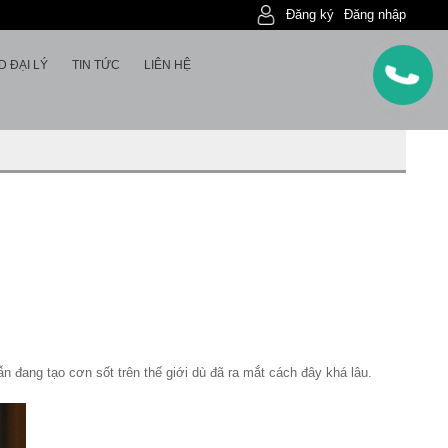
Đăng ký
Đăng nhập
D ĐẠI LÝ
TIN TỨC
LIÊN HỆ
 đang tạo cơn sốt trên thế giới dù đã ra mắt cách đây khá lâu.