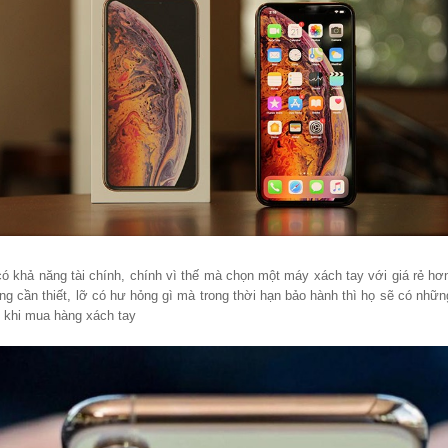
hả năng tài chính, chính vì thế mà chọn một máy xách tay với giá rẻ hơn và
ng cần thiết, lỡ có hư hỏng gì mà trong thời hạn bảo hành thì họ sẽ có nh
 khi mua hàng xách tay