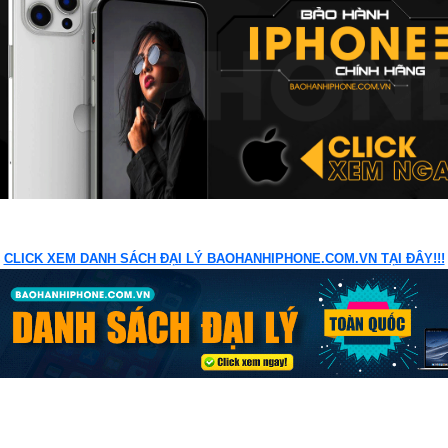
CLICK XEM DANH SÁCH ĐẠI LÝ BAOHANHIPHONE.COM.VN TẠI ĐÂY!!!