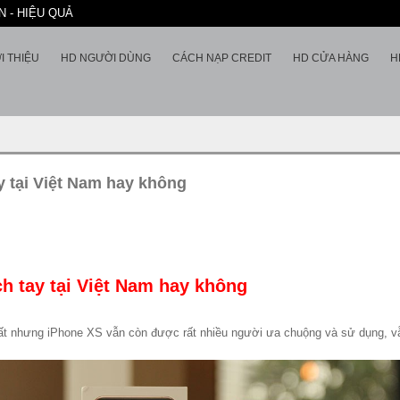
 - HIỆU QUẢ
I THIỆU
HD NGƯỜI DÙNG
CÁCH NẠP CREDIT
HD CỬA HÀNG
H
y tại Việt Nam hay không
h tay tại Việt Nam hay không
t nhưng iPhone XS vẫn còn được rất nhiều người ưa chuộng và sử dụng, vẫn