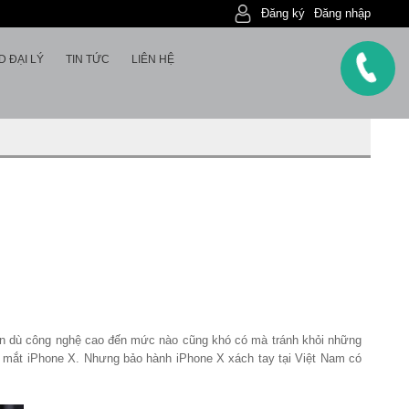
Đăng ký
Đăng nhập
D ĐẠI LÝ
TIN TỨC
LIÊN HỆ
nhiên dù công nghệ cao đến mức nào cũng khó có mà tránh khỏi những
a mắt iPhone X. Nhưng bảo hành iPhone X xách tay tại Việt Nam có