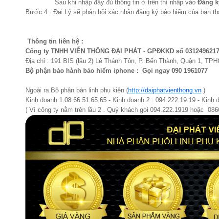
Sau khi nhập đầy đủ thông tin ở trên thì nhấp vào
Đăng k
Bước 4 : Đại Lý sẽ phản hồi xác nhận đăng ký bảo hiểm của bạn th
Thông tin liên hệ :
Công ty TNHH VIỄN THÔNG ĐẠI PHÁT - GPĐKKD số 031249621
Địa chỉ : 191 BIS (lầu 2) Lê Thánh Tôn, P. Bến Thành, Quận 1, TP
Bộ phận bảo hành bảo hiểm iphone : Gọi ngay 090 1961077​
Ngoài ra Bộ phận bán linh phụ kiện (
http://daiphatvienthong.vn
)
Kinh doanh 1:08.66.51.65.65 - Kinh doanh 2 : 094.222.19.19 - Kinh 
( Vì công ty nằm trên lầu 2 . Quý khách gọi 094.222.1919 hoặc 08