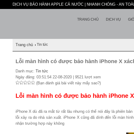
DỊCH VỤ BẢO HÀNH APPLE CẢ NƯỚC | NHANH CHÓNG - AN TOÀN
TRANG CHỦ
DỊCH VỤ
GIỚ
Trang chủ
›
Tin tức
Lỗi màn hình có được bảo hành iPhone X xách
Danh mục:
Tin tức
Ngày đăng: 03:51:54 22-08-2020 | 9521 lượt xem
(Bạn đánh giá bài viết này mấy sao?)
Lỗi màn hình có được bảo hành iPhone X
iPhone X dù đã ra mắt từ rất lâu nhưng có thể nói đây là phiên bả
lỗi xảy ra do nhà sản xuất. iPhone X cũng đã dính đến lỗi màn h
nhận trường hợp này không