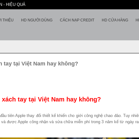
 - HIỆU QUẢ
I THIỆU
HD NGƯỜI DÙNG
CÁCH NẠP CREDIT
HD CỬA HÀNG
H
 tay tại Việt Nam hay không?
 xách tay tại Việt Nam hay không?
n đầu tiên Apple thay đổi thiết kế khiến cho giới công nghệ chao đảo. Tuy 
ình và được Apple công nhận và sửa chữa miễn phí trong 3 năm kể từ ngày r