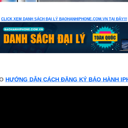
CLICK XEM DANH SÁCH ĐẠI LÝ BAOHANHIPHONE.COM.VN TẠI ĐÂY!!!
EO
HƯỚNG DẪN CÁCH ĐĂNG KÝ BẢO HÀNH IP