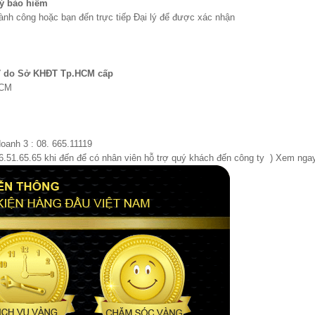
ý bảo hiểm
ành công hoặc bạn đến trực tiếp Đại lý để được xác nhận
7 do Sở KHĐT Tp.HCM cấp
HCM
doanh 3 : 08. 665.11119
66.51.65.65 khi đến để có nhân viên hỗ trợ quý khách đến công ty ) Xem ng